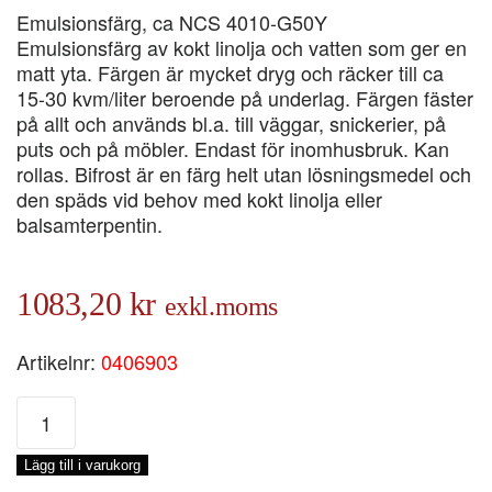
Emulsionsfärg, ca NCS 4010-G50Y
Emulsionsfärg av kokt linolja och vatten som ger en
matt yta. Färgen är mycket dryg och räcker till ca
15-30 kvm/liter beroende på underlag. Färgen fäster
på allt och används bl.a. till väggar, snickerier, på
puts och på möbler. Endast för inomhusbruk. Kan
rollas. Bifrost är en färg helt utan lösningsmedel och
den späds vid behov med kokt linolja eller
balsamterpentin.
1083,20
kr
exkl.moms
Artikelnr:
0406903
BIFROST
SKOG
3,
Lägg till i varukorg
3-