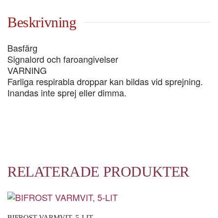
LIT
mängd
Beskrivning
Basfärg
Signalord och faroangivelser
VARNING
Farliga respirabla droppar kan bildas vid sprejning.
Inandas inte sprej eller dimma.
RELATERADE PRODUKTER
BIFROST VARMVIT, 5-LIT