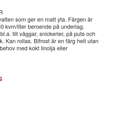
R
 vatten som ger en matt yta. Färgen är
30 kvm/liter beroende på underlag.
l.a. till väggar, snickerier, på puts och
 Kan rollas. Bifrost är en färg helt utan
ehov med kokt linolja eller
s