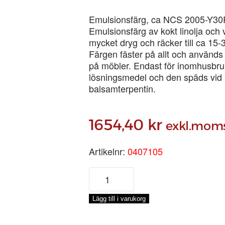
Emulsionsfärg, ca NCS 2005-Y30
Emulsionsfärg av kokt linolja och
mycket dryg och räcker till ca 15-
Färgen fäster på allt och används b
på möbler. Endast för inomhusbruk.
lösningsmedel och den späds vid b
balsamterpentin.
1654,40
kr
exkl.mom
Artikelnr:
0407105
BIFROST
UMBRA
2,
Lägg till i varukorg
5-
LIT