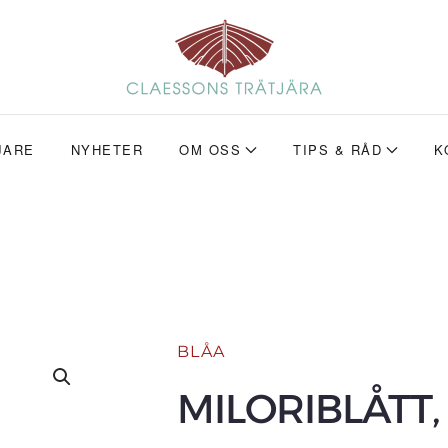
JARE
NYHETER
OM OSS
TIPS & RÅD
K
BLÅA
MILORIBLÅTT,