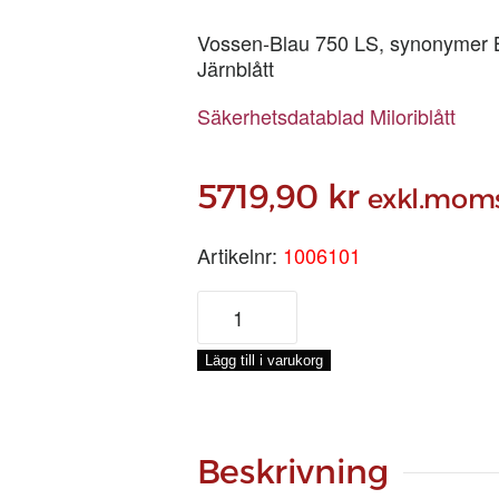
Vossen-Blau 750 LS, synonymer Berl
Järnblått
Säkerhetsdatablad Miloriblått
5719,90
kr
exkl.mom
Artikelnr:
1006101
MILORIBLÅTT,
20-
KG
Lägg till i varukorg
mängd
Beskrivning