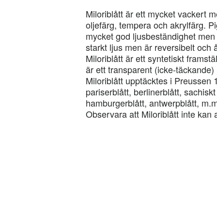
Miloriblått är ett mycket vackert m
oljefärg, tempera och akrylfärg. 
mycket god ljusbeständighet men b
starkt ljus men är reversibelt och å
Miloriblått är ett syntetiskt frams
är ett transparent (icke-täckande)
Miloriblått upptäcktes i Preussen 
pariserblått, berlinerblått, sachiskt 
hamburgerblått, antwerpblått, m.m
Observara att Miloriblått inte kan 