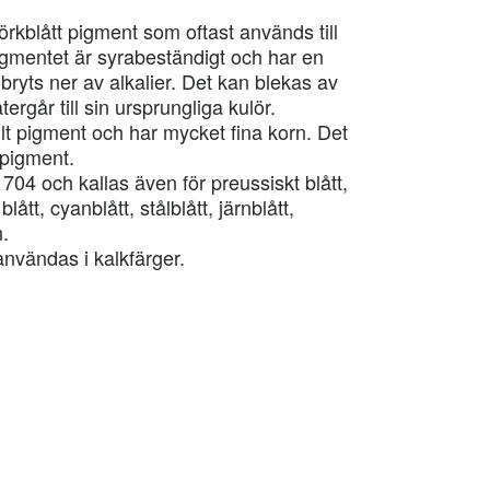
örkblått pigment som oftast används till
Pigmentet är syrabeständigt och har en
ryts ner av alkalier. Det kan blekas av
tergår till sin ursprungliga kulör.
tällt pigment och har mycket fina korn. Det
 pigment.
1704 och kallas även för preussiskt blått,
blått, cyanblått, stålblått, järnblått,
.
användas i kalkfärger.