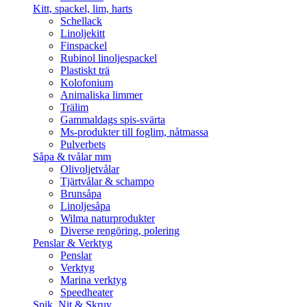
Kitt, spackel, lim, harts
Schellack
Linoljekitt
Finspackel
Rubinol linoljespackel
Plastiskt trä
Kolofonium
Animaliska limmer
Trälim
Gammaldags spis-svärta
Ms-produkter till foglim, nåtmassa
Pulverbets
Såpa & tvålar mm
Olivoljetvålar
Tjärtvålar & schampo
Brunsåpa
Linoljesåpa
Wilma naturprodukter
Diverse rengöring, polering
Penslar & Verktyg
Penslar
Verktyg
Marina verktyg
Speedheater
Spik, Nit & Skruv