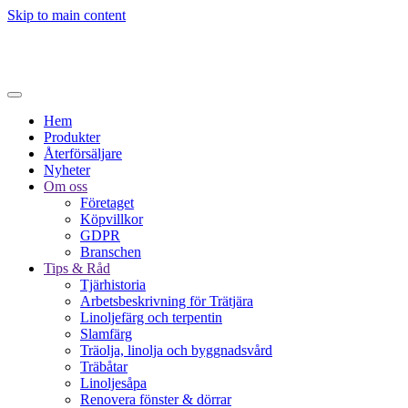
Skip to main content
Hem
Produkter
Återförsäljare
Nyheter
Om oss
Företaget
Köpvillkor
GDPR
Branschen
Tips & Råd
Tjärhistoria
Arbetsbeskrivning för Trätjära
Linoljefärg och terpentin
Slamfärg
Träolja, linolja och byggnadsvård
Träbåtar
Linoljesåpa
Renovera fönster & dörrar