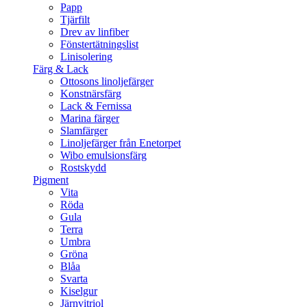
Papp
Tjärfilt
Drev av linfiber
Fönstertätningslist
Linisolering
Färg & Lack
Ottosons linoljefärger
Konstnärsfärg
Lack & Fernissa
Marina färger
Slamfärger
Linoljefärger från Enetorpet
Wibo emulsionsfärg
Rostskydd
Pigment
Vita
Röda
Gula
Terra
Umbra
Gröna
Blåa
Svarta
Kiselgur
Järnvitriol