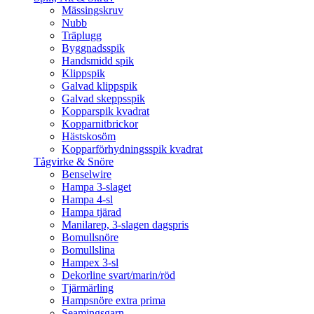
Mässingskruv
Nubb
Träplugg
Byggnadsspik
Handsmidd spik
Klippspik
Galvad klippspik
Galvad skeppsspik
Kopparspik kvadrat
Kopparnitbrickor
Hästskosöm
Kopparförhydningsspik kvadrat
Tågvirke & Snöre
Benselwire
Hampa 3-slaget
Hampa 4-sl
Hampa tjärad
Manilarep, 3-slagen dagspris
Bomullsnöre
Bomullslina
Hampex 3-sl
Dekorline svart/marin/röd
Tjärmärling
Hampsnöre extra prima
Seamingsgarn