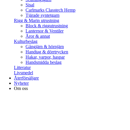
Sisal
Carlmarks Classtech Hemp
Tjärade syntetgarn
Rigg & Marin utrustning
Block & riggutrustning
Lanternor & Ventiler
Åror & annat
Kulturbeslag
Gångjärn & hörnjärn
Handtag & dörrtrycken
Hakar, varpor, haspar
Handsmidda beslag
Litteratur
Livsmedel
Återförsäljare
Nyheter
Om oss