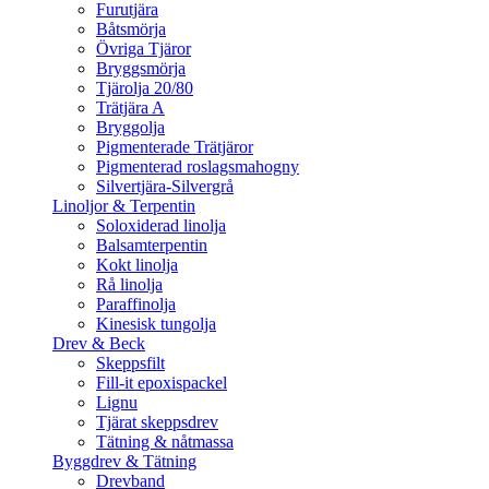
Furutjära
Båtsmörja
Övriga Tjäror
Bryggsmörja
Tjärolja 20/80
Trätjära A
Bryggolja
Pigmenterade Trätjäror
Pigmenterad roslagsmahogny
Silvertjära-Silvergrå
Linoljor & Terpentin
Soloxiderad linolja
Balsamterpentin
Kokt linolja
Rå linolja
Paraffinolja
Kinesisk tungolja
Drev & Beck
Skeppsfilt
Fill-it epoxispackel
Lignu
Tjärat skeppsdrev
Tätning & nåtmassa
Byggdrev & Tätning
Drevband