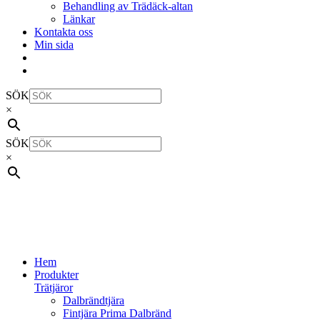
Behandling av Trädäck-altan
Länkar
Kontakta oss
Min sida
SÖK
×
SÖK
×
Hem
Produkter
Trätjäror
Dalbrändtjära
Fintjära Prima Dalbränd