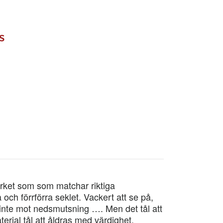
s
virket som som matchar riktiga
och förrförra seklet. Vackert att se på,
 inte mot nedsmutsning …. Men det tål att
erial tål att åldras med värdighet.