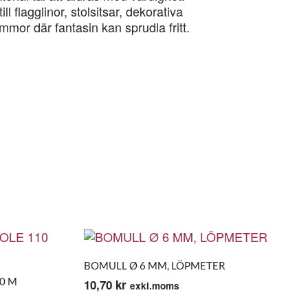
ll flagglinor, stolsitsar, dekorativa
mor där fantasin kan sprudla fritt.
BOMULL Ø 6 MM, LÖPMETER
0 M
10,70
kr
exkl.moms