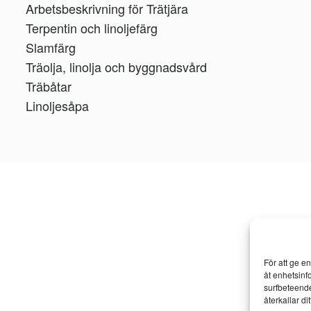
Arbetsbeskrivning för Trätjära
Terpentin och linoljefärg
Slamfärg
Träolja, linolja och byggnadsvård
Träbåtar
Linoljesåpa
För att ge e
åt enhetsinf
surfbeteende
återkallar d