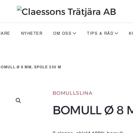
JARE
NYHETER
OM OSS
TIPS & RÅD
K
BOMULL Ø 8 MM, SPOLE 330 M
BOMULLSLINA
BOMULL Ø 8 
3-slagen, oblekt 100% bomull