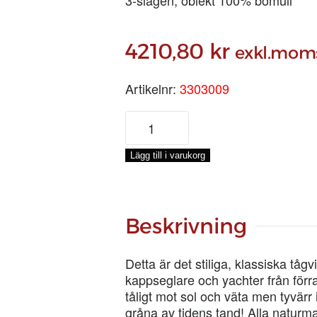
4210,80
kr
exkl.mom
Artikelnr:
3303009
BOMULL
Ø
8
Lägg till i varukorg
MM,
SPOLE
330
M
Beskrivning
mängd
Detta är det stiliga, klassiska tåg
kappseglare och yachter från förra 
tåligt mot sol och väta men tyvärr
gråna av tidens tand! Alla naturmat