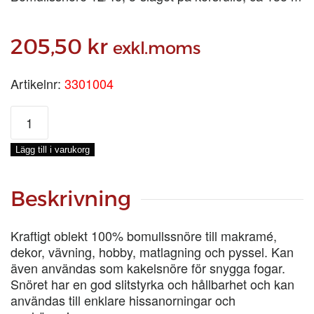
205,50
kr
exkl.moms
Artikelnr:
3301004
BOMULL
12/45
Ø
Lägg till i varukorg
2,5
MM,
KLARRÖD,
Beskrivning
0,5-
KG
Kraftigt oblekt 100% bomullssnöre till makramé,
mängd
dekor, vävning, hobby, matlagning och pyssel. Kan
även användas som kakelsnöre för snygga fogar.
Snöret har en god slitstyrka och hållbarhet och kan
användas till enklare hissanorningar och