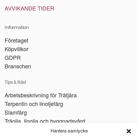
AVVIKANDE TIDER
Information
Företaget
Köpvillkor
GDPR
Branschen
Tips & Råd
Arbetsbeskrivning för Trätjära
Terpentin och linoljefärg
Slamfärg
Träolja, linolja och byggnadsvård
Träbåtar
Hantera samtycke