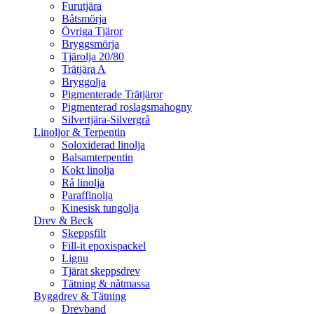
Furutjära
Båtsmörja
Övriga Tjäror
Bryggsmörja
Tjärolja 20/80
Trätjära A
Bryggolja
Pigmenterade Trätjäror
Pigmenterad roslagsmahogny
Silvertjära-Silvergrå
Linoljor & Terpentin
Soloxiderad linolja
Balsamterpentin
Kokt linolja
Rå linolja
Paraffinolja
Kinesisk tungolja
Drev & Beck
Skeppsfilt
Fill-it epoxispackel
Lignu
Tjärat skeppsdrev
Tätning & nåtmassa
Byggdrev & Tätning
Drevband