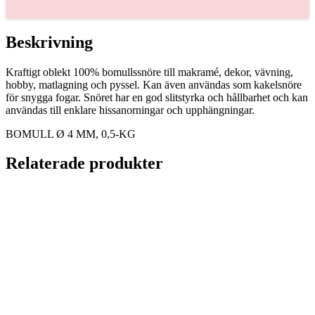
0,5-
KG
mängd
Beskrivning
Kraftigt oblekt 100% bomullssnöre till makramé, dekor, vävning,
hobby, matlagning och pyssel. Kan även användas som kakelsnöre
för snygga fogar. Snöret har en god slitstyrka och hållbarhet och kan
användas till enklare hissanorningar och upphängningar.
BOMULL Ø 4 MM, 0,5-KG
Relaterade produkter