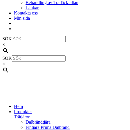
Behandling av Trädäck-altan
Länkar
Kontakta oss
Min sida
SÖK
×
SÖK
×
Hem
Produkter
Trätjäror
Dalbrändtjära
Fintjära Prima Dalbränd