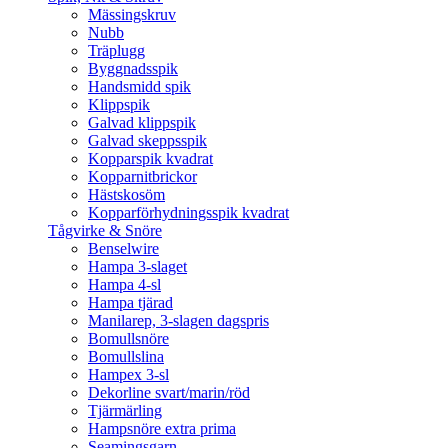
Mässingskruv
Nubb
Träplugg
Byggnadsspik
Handsmidd spik
Klippspik
Galvad klippspik
Galvad skeppsspik
Kopparspik kvadrat
Kopparnitbrickor
Hästskosöm
Kopparförhydningsspik kvadrat
Tågvirke & Snöre
Benselwire
Hampa 3-slaget
Hampa 4-sl
Hampa tjärad
Manilarep, 3-slagen dagspris
Bomullsnöre
Bomullslina
Hampex 3-sl
Dekorline svart/marin/röd
Tjärmärling
Hampsnöre extra prima
Seamingsgarn