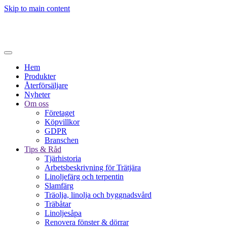
Skip to main content
Hem
Produkter
Återförsäljare
Nyheter
Om oss
Företaget
Köpvillkor
GDPR
Branschen
Tips & Råd
Tjärhistoria
Arbetsbeskrivning för Trätjära
Linoljefärg och terpentin
Slamfärg
Träolja, linolja och byggnadsvård
Träbåtar
Linoljesåpa
Renovera fönster & dörrar