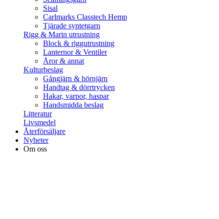
Sisal
Carlmarks Classtech Hemp
Tjärade syntetgarn
Rigg & Marin utrustning
Block & riggutrustning
Lanternor & Ventiler
Åror & annat
Kulturbeslag
Gångjärn & hörnjärn
Handtag & dörrtrycken
Hakar, varpor, haspar
Handsmidda beslag
Litteratur
Livsmedel
Återförsäljare
Nyheter
Om oss