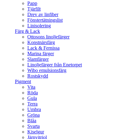
Papp
Tjärfilt
Drev av linfiber
Fönstertätningslist
Linisolering
Färg & Lack
Ottosons linoljefärger
Konstnärsfärg
Lack & Fernissa
Marina färger
Slamfärger
Linoljefärger från Enetorpet
Wibo emulsionsfärg
Rostskydd
Pigment
Vita
Röda
Gula
Terra
Umbra
Gröna
Blåa
Svarta
Kiselgur
Järnvitriol