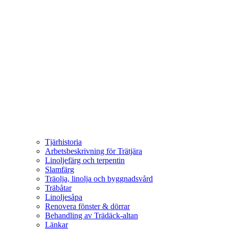
Tjärhistoria
Arbetsbeskrivning för Trätjära
Linoljefärg och terpentin
Slamfärg
Träolja, linolja och byggnadsvård
Träbåtar
Linoljesåpa
Renovera fönster & dörrar
Behandling av Trädäck-altan
Länkar