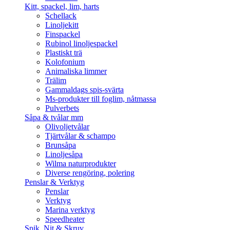
Kitt, spackel, lim, harts
Schellack
Linoljekitt
Finspackel
Rubinol linoljespackel
Plastiskt trä
Kolofonium
Animaliska limmer
Trälim
Gammaldags spis-svärta
Ms-produkter till foglim, nåtmassa
Pulverbets
Såpa & tvålar mm
Olivoljetvålar
Tjärtvålar & schampo
Brunsåpa
Linoljesåpa
Wilma naturprodukter
Diverse rengöring, polering
Penslar & Verktyg
Penslar
Verktyg
Marina verktyg
Speedheater
Spik, Nit & Skruv