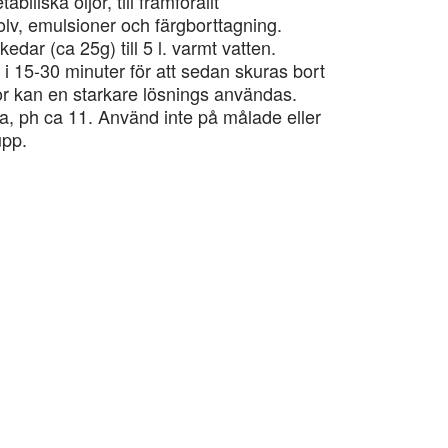
iliska oljor, till framförallt
golv, emulsioner och färgborttagning.
edar (ca 25g) till 5 l. varmt vatten.
 i 15-30 minuter för att sedan skuras bort
or kan en starkare lösnings användas.
a, ph ca 11. Använd inte på målade eller
upp.