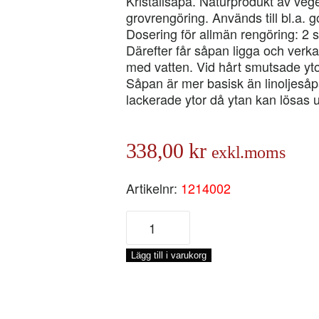
Kristallsåpa. Naturprodukt av vegetab
grovrengöring. Används till bl.a. 
Dosering för allmän rengöring: 2 sk
Därefter får såpan ligga och verka
med vatten. Vid hårt smutsade yt
Såpan är mer basisk än linoljesåp
lackerade ytor då ytan kan lösas 
338,00
kr
exkl.moms
Artikelnr:
1214002
BRUNSÅPA
KRT
6
Lägg till i varukorg
BURK,
0,5-
KG
mängd