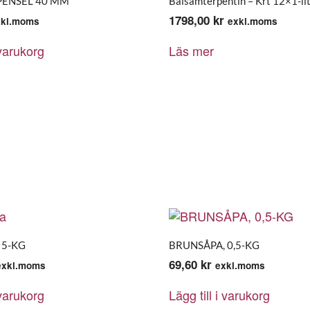
ENSEL 40 MM
Balsamterpentin – Krt 12×1-li
1798,00
kr
xkl.moms
exkl.moms
 varukorg
Läs mer
 5-KG
BRUNSÅPA, 0,5-KG
69,60
kr
exkl.moms
exkl.moms
 varukorg
Lägg till i varukorg