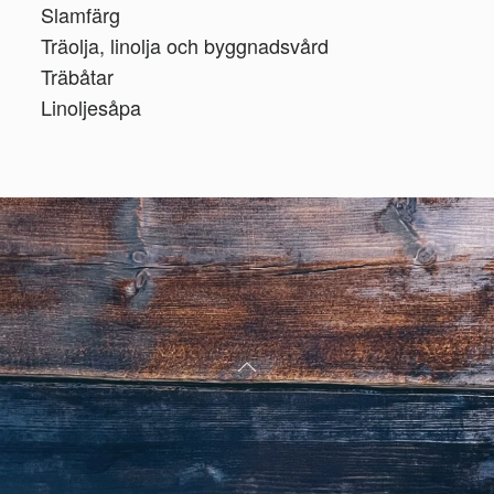
Slamfärg
Träolja, linolja och byggnadsvård
Träbåtar
Linoljesåpa