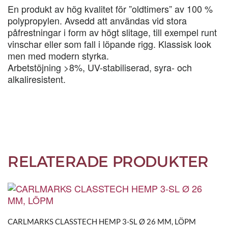
MM,
En produkt av hög kvalitet för ”oldtimers” av 100 %
LÖPM
polypropylen. Avsedd att användas vid stora
mängd
påfrestningar i form av högt slitage, till exempel runt
vinschar eller som fall i löpande rigg. Klassisk look
men med modern styrka.
Arbetstöjning >8%, UV-stabiliserad, syra- och
alkaliresistent.
RELATERADE PRODUKTER
CARLMARKS CLASSTECH HEMP 3-SL Ø 26 MM, LÖPM