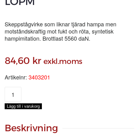
LÖPM
Skeppstågvirke som liknar tjärad hampa men
motståndskraftig mot fukt och röta, syntetisk
hampimitation. Brottlast 5560 daN.
84,60
kr
exkl.moms
Artikelnr:
3403201
CARLMARKS
CLASSTECH
HEMP
Lägg till i varukorg
3-
SL
Ø
Beskrivning
20