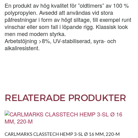
MM,
En produkt av hög kvalitet för ”oldtimers” av 100 %
220-
polypropylen. Avsedd att användas vid stora
M
påfrestningar i form av högt slitage, till exempel runt
mängd
vinschar eller som fall i löpande rigg. Klassisk look
men med modern styrka.
Arbetstöjning >8%, UV-stabiliserad, syra- och
alkaliresistent.
RELATERADE PRODUKTER
CARLMARKS CLASSTECH HEMP 3-SL Ø 16 MM, 220-M