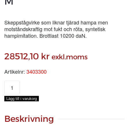
M
Skeppstågvirke som liknar tjärad hampa men
motståndskraftig mot fukt och röta, syntetisk
hampimitation. Brottlast 10200 daN.
28512,10
kr
exkl.moms
Artikelnr:
3403300
CARLMARKS
CLASSTECH
HEMP
Lägg till i varukorg
3-
SL
Ø
Beskrivning
30