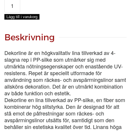
DEKORLINE
4-
SL
Lägg till i varukorg
Ø
24
MM
Beskrivning
SVART,
110-
Dekorline är en högkvalitativ lina tillverkad av 4-
M
slagna rep i PP-silke som utmärker sig med
mängd
utmärkta nötningsegenskaper och enastående UV-
resistens. Repet är speciellt utformade för
användning som räckes- och avspärrningslinor samt
allsköns dekoration. Det är en utmärkt kombination
av både funktion och estetik.
Dekorline en lina tillverkad av PP-silke, en fiber som
kombinerar hög slitstyrka. Den är designad för att
stå emot de påfrestningar som räckes- och
avspärrningslinor utsätts för, samtidigt som den
behåller sin estetiska kvalitet över tid. Linans höga