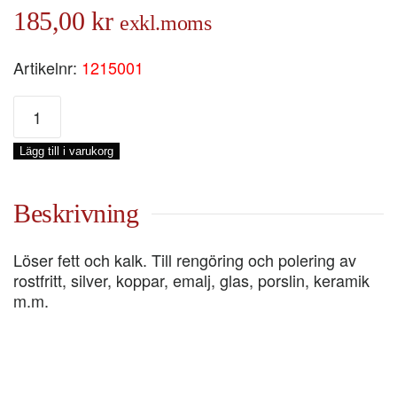
185,00
kr
exkl.moms
Artikelnr:
1215001
BIOBOY,
0,5-
KG
Lägg till i varukorg
mängd
Beskrivning
Löser fett och kalk. Till rengöring och polering av
rostfritt, silver, koppar, emalj, glas, porslin, keramik
m.m.