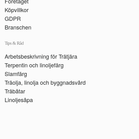
Företaget
Köpvillkor
GDPR
Branschen
Tips & Råd
Arbetsbeskrivning för Trätjära
Terpentin och linoljefärg
Slamfärg
Träolja, linolja och byggnadsvård
Träbåtar
Linoljesåpa