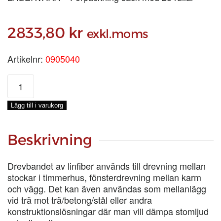
2833,80
kr
exkl.moms
Artikelnr:
0905040
DREVBAND
15
X
Lägg till i varukorg
40,
SÄCK
420
Beskrivning
M
mängd
Drevbandet av linfiber används till drevning mellan
stockar i timmerhus, fönsterdrevning mellan karm
och vägg. Det kan även användas som mellanlägg
vid trä mot trä/betong/stål eller andra
konstruktionslösningar där man vill dämpa stomljud