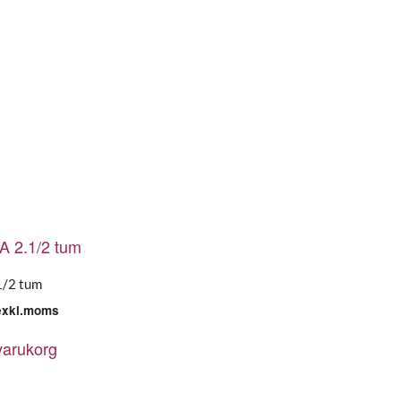
1/2 tum
exkl.moms
 varukorg