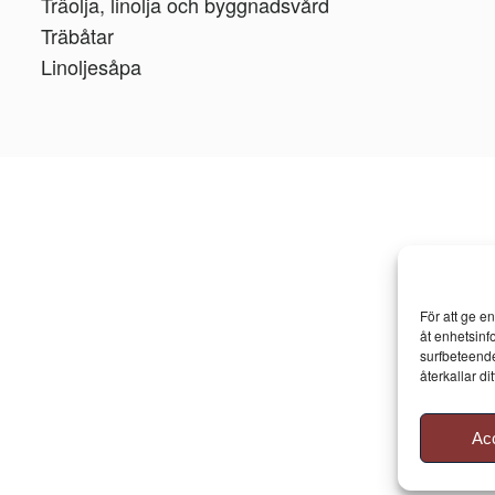
Träolja, linolja och byggnadsvård
Träbåtar
Linoljesåpa
För att ge e
åt enhetsinf
surfbeteende
återkallar d
Ac