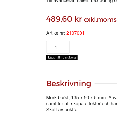
489,60
kr
exkl.moms
Artikelnr:
2107001
EKPISKA
2
tum
Lägg till i varukorg
mängd
Beskrivning
Mörk borst, 135 x 50 x 5 mm. Använ
samt för att skapa effekter och hä
Skaft av bokträ.