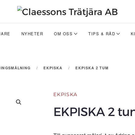
JARE
NYHETER
OM OSS
TIPS & RÅD
K
INGSMÅLNING
EKPISKA
EKPISKA 2 TUM
EKPISKA
EKPISKA 2 t
Till avancerat måleri, t.ex ådring