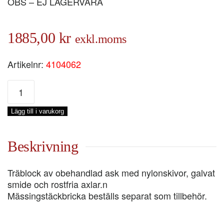
OBS – EJ LAGERVARA
1885,00
kr
exkl.moms
Artikelnr:
4104062
FIOLBLOCK
6
tum
Lägg till i varukorg
M
HUNSVOT
mängd
Beskrivning
Träblock av obehandlad ask med nylonskivor, galvat
smide och rostfria axlar.n
Mässingstäckbricka beställs separat som tillbehör.