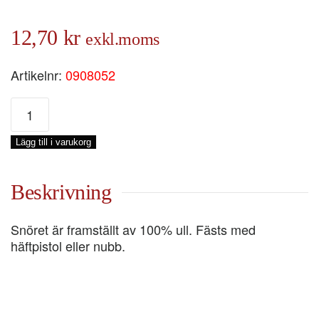
12,70
kr
exkl.moms
Artikelnr:
0908052
FÖNSTERTÄTNINGSLIST,
5
MM,
Lägg till i varukorg
LÖPMETER
mängd
Beskrivning
Snöret är framställt av 100% ull. Fästs med
häftpistol eller nubb.