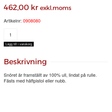
462,00
kr
exkl.moms
Artikelnr:
0908080
FÖNSTERTÄTNINGSLIST,
8
MM,
Lägg till i varukorg
RULLE
50
M
Beskrivning
mängd
Snöret är framställt av 100% ull, lindat på rulle.
Fästs med häftpistol eller nubb.