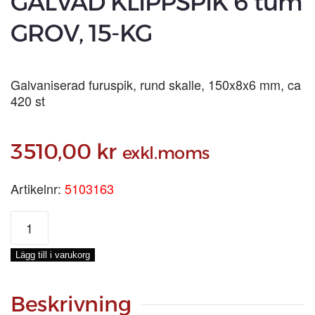
GALVAD KLIPPSPIK 6 tum
GROV, 15-KG
Galvaniserad furuspik, rund skalle, 150x8x6 mm, ca
420 st
3510,00
kr
exkl.moms
Artikelnr:
5103163
GALVAD
KLIPPSPIK
6
Lägg till i varukorg
tum
GROV,
15-
Beskrivning