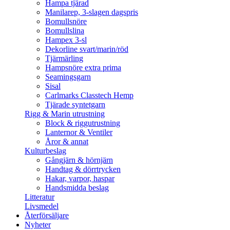
Hampa tjärad
Manilarep, 3-slagen dagspris
Bomullsnöre
Bomullslina
Hampex 3-sl
Dekorline svart/marin/röd
Tjärmärling
Hampsnöre extra prima
Seamingsgarn
Sisal
Carlmarks Classtech Hemp
Tjärade syntetgarn
Rigg & Marin utrustning
Block & riggutrustning
Lanternor & Ventiler
Åror & annat
Kulturbeslag
Gångjärn & hörnjärn
Handtag & dörrtrycken
Hakar, varpor, haspar
Handsmidda beslag
Litteratur
Livsmedel
Återförsäljare
Nyheter