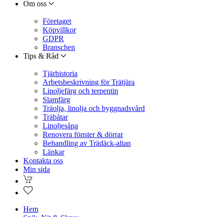
Om oss
Företaget
Köpvillkor
GDPR
Branschen
Tips & Råd
Tjärhistoria
Arbetsbeskrivning för Trätjära
Linoljefärg och terpentin
Slamfärg
Träolja, linolja och byggnadsvård
Träbåtar
Linoljesåpa
Renovera fönster & dörrar
Behandling av Trädäck-altan
Länkar
Kontakta oss
Min sida
Hem