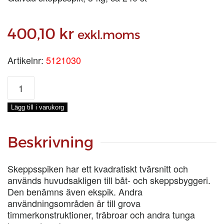
400,10
kr
exkl.moms
Artikelnr:
5121030
SKEPPSSPIK
3
tum/4,4X77
Lägg till i varukorg
MM
mängd
Beskrivning
Skeppsspiken har ett kvadratiskt tvärsnitt och
används huvudsakligen till båt- och skeppsbyggeri.
Den benämns även ekspik. Andra
användningsområden är till grova
timmerkonstruktioner, träbroar och andra tunga