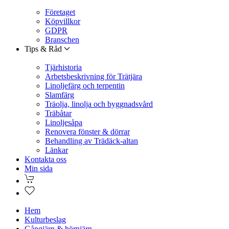
Företaget
Köpvillkor
GDPR
Branschen
Tips & Råd
Tjärhistoria
Arbetsbeskrivning för Trätjära
Linoljefärg och terpentin
Slamfärg
Träolja, linolja och byggnadsvård
Träbåtar
Linoljesåpa
Renovera fönster & dörrar
Behandling av Trädäck-altan
Länkar
Kontakta oss
Min sida
Hem
Kulturbeslag
Gångjärn & hörnjärn