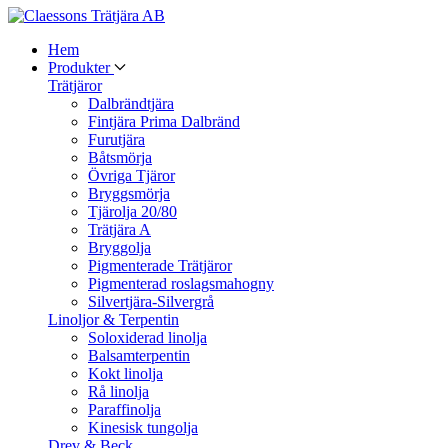
Hem
Produkter
Trätjäror
Dalbrändtjära
Fintjära Prima Dalbränd
Furutjära
Båtsmörja
Övriga Tjäror
Bryggsmörja
Tjärolja 20/80
Trätjära A
Bryggolja
Pigmenterade Trätjäror
Pigmenterad roslagsmahogny
Silvertjära-Silvergrå
Linoljor & Terpentin
Soloxiderad linolja
Balsamterpentin
Kokt linolja
Rå linolja
Paraffinolja
Kinesisk tungolja
Drev & Beck