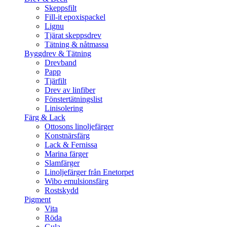
Skeppsfilt
Fill-it epoxispackel
Lignu
Tjärat skeppsdrev
Tätning & nåtmassa
Byggdrev & Tätning
Drevband
Papp
Tjärfilt
Drev av linfiber
Fönstertätningslist
Linisolering
Färg & Lack
Ottosons linoljefärger
Konstnärsfärg
Lack & Fernissa
Marina färger
Slamfärger
Linoljefärger från Enetorpet
Wibo emulsionsfärg
Rostskydd
Pigment
Vita
Röda
Gula