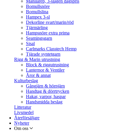
Manilarep, 3-slagen dagspris
Bomullsnöre
Bomullslina
Hampex 3-sl
Dekorline svart/marin/röd
Tjärmärling
Hampsnöre extra prima
Seamingsgarn
Sisal
Carlmarks Classtech Hemp
Tjärade syntetgarn
Rigg & Marin utrustning
Block & riggutrustning
Lanternor & Ventiler
Åror & annat
Kulturbeslag
Gångjärn & hörnjärn
Handtag & dörrtrycken
Hakar, varpor, haspar
Handsmidda beslag
Litteratur
Livsmedel
Återförsäljare
Nyheter
Om oss