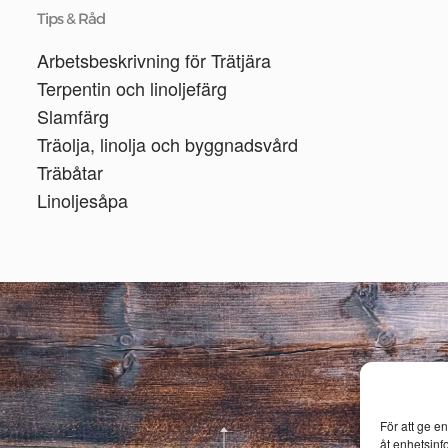
Tips & Råd
Arbetsbeskrivning för Trätjära
Terpentin och linoljefärg
Slamfärg
Träolja, linolja och byggnadsvård
Träbåtar
Linoljesåpa
För att ge e
åt enhetsinf