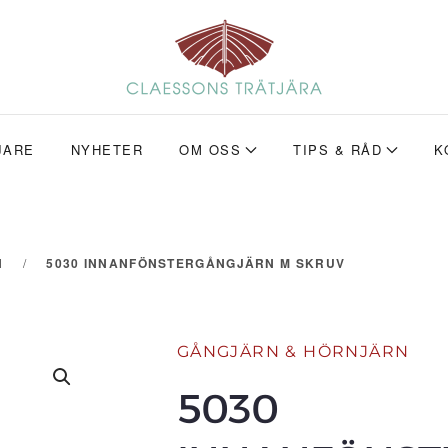
JARE
NYHETER
OM OSS
TIPS & RÅD
K
N
5030 INNANFÖNSTERGÅNGJÄRN M SKRUV
GÅNGJÄRN & HÖRNJÄRN
5030