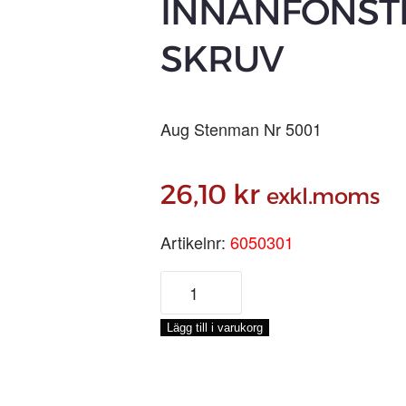
INNANFÖNST
SKRUV
Aug Stenman Nr 5001
26,10
kr
exkl.moms
Artikelnr:
6050301
5030
INNANFÖNSTERGÅNGJÄRN
M
Lägg till i varukorg
SKRUV
mängd