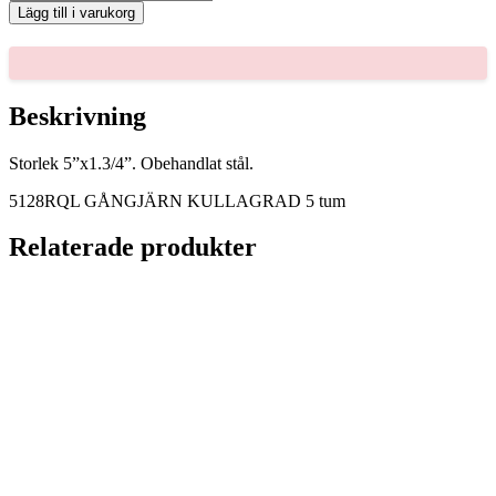
GÅNGJÄRN
Lägg till i varukorg
KULLAGRAD
5
tum
mängd
Beskrivning
Storlek 5”x1.3/4”. Obehandlat stål.
5128RQL GÅNGJÄRN KULLAGRAD 5 tum
Relaterade produkter