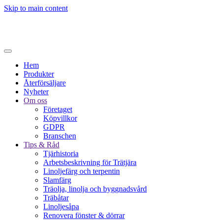
Skip to main content
Hem
Produkter
Återförsäljare
Nyheter
Om oss
Företaget
Köpvillkor
GDPR
Branschen
Tips & Råd
Tjärhistoria
Arbetsbeskrivning för Trätjära
Linoljefärg och terpentin
Slamfärg
Träolja, linolja och byggnadsvård
Träbåtar
Linoljesåpa
Renovera fönster & dörrar