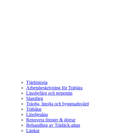
Tjärhistoria
Arbetsbeskrivning för Trätjära
Linoljefärg och terpentin
Slamfärg
Träolja, linolja och byggnadsvård
Träbåtar
Linoljesåpa
Renovera fönster & dörrar
Behandling av Trädäck-altan
Länkar