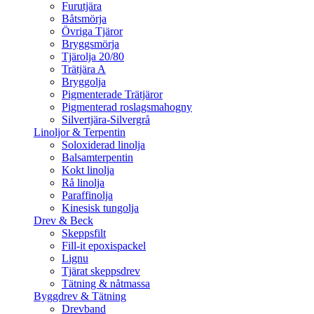
Furutjära
Båtsmörja
Övriga Tjäror
Bryggsmörja
Tjärolja 20/80
Trätjära A
Bryggolja
Pigmenterade Trätjäror
Pigmenterad roslagsmahogny
Silvertjära-Silvergrå
Linoljor & Terpentin
Soloxiderad linolja
Balsamterpentin
Kokt linolja
Rå linolja
Paraffinolja
Kinesisk tungolja
Drev & Beck
Skeppsfilt
Fill-it epoxispackel
Lignu
Tjärat skeppsdrev
Tätning & nåtmassa
Byggdrev & Tätning
Drevband