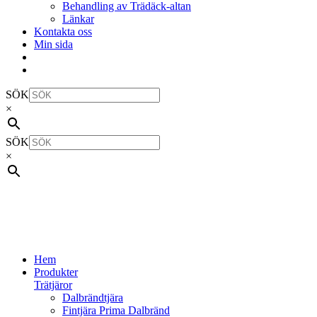
Behandling av Trädäck-altan
Länkar
Kontakta oss
Min sida
SÖK
×
SÖK
×
Hem
Produkter
Trätjäror
Dalbrändtjära
Fintjära Prima Dalbränd