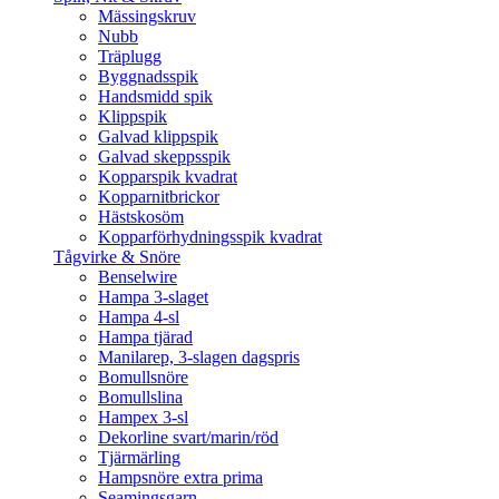
Mässingskruv
Nubb
Träplugg
Byggnadsspik
Handsmidd spik
Klippspik
Galvad klippspik
Galvad skeppsspik
Kopparspik kvadrat
Kopparnitbrickor
Hästskosöm
Kopparförhydningsspik kvadrat
Tågvirke & Snöre
Benselwire
Hampa 3-slaget
Hampa 4-sl
Hampa tjärad
Manilarep, 3-slagen dagspris
Bomullsnöre
Bomullslina
Hampex 3-sl
Dekorline svart/marin/röd
Tjärmärling
Hampsnöre extra prima
Seamingsgarn