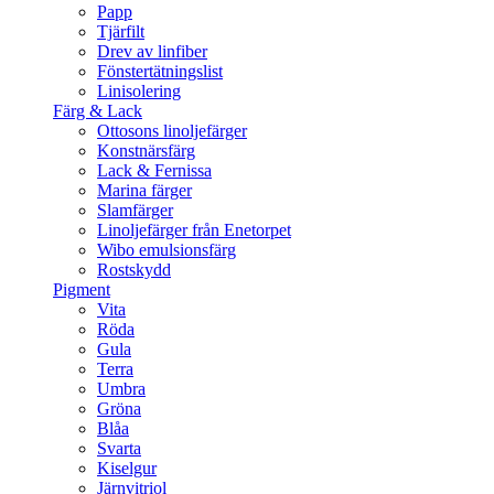
Papp
Tjärfilt
Drev av linfiber
Fönstertätningslist
Linisolering
Färg & Lack
Ottosons linoljefärger
Konstnärsfärg
Lack & Fernissa
Marina färger
Slamfärger
Linoljefärger från Enetorpet
Wibo emulsionsfärg
Rostskydd
Pigment
Vita
Röda
Gula
Terra
Umbra
Gröna
Blåa
Svarta
Kiselgur
Järnvitriol