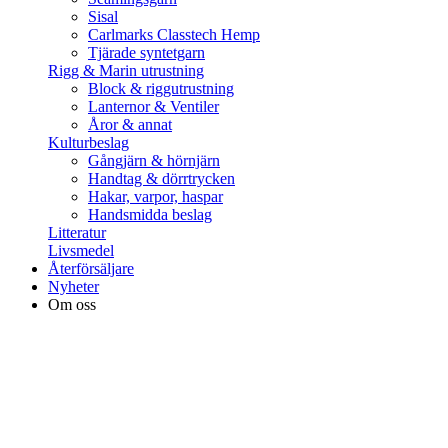
Sisal
Carlmarks Classtech Hemp
Tjärade syntetgarn
Rigg & Marin utrustning
Block & riggutrustning
Lanternor & Ventiler
Åror & annat
Kulturbeslag
Gångjärn & hörnjärn
Handtag & dörrtrycken
Hakar, varpor, haspar
Handsmidda beslag
Litteratur
Livsmedel
Återförsäljare
Nyheter
Om oss