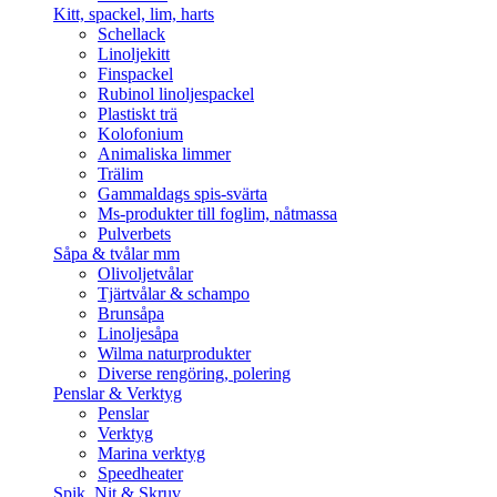
Kitt, spackel, lim, harts
Schellack
Linoljekitt
Finspackel
Rubinol linoljespackel
Plastiskt trä
Kolofonium
Animaliska limmer
Trälim
Gammaldags spis-svärta
Ms-produkter till foglim, nåtmassa
Pulverbets
Såpa & tvålar mm
Olivoljetvålar
Tjärtvålar & schampo
Brunsåpa
Linoljesåpa
Wilma naturprodukter
Diverse rengöring, polering
Penslar & Verktyg
Penslar
Verktyg
Marina verktyg
Speedheater
Spik, Nit & Skruv