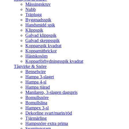
Mässingskruv
Nubb
Träplugg
Byggnadsspik
Handsmidd spik
Klippspik
Galvad klippspik
Galvad skeppsspik
Kopparspik kvadrat
Kopparnitbrickor
Hästskosöm
Kopparförhydningsspik kvadrat
Tågvirke & Snöre
Benselwire
Hampa 3-slaget
Hampa 4-sl
Hampa tjärad
Manilarep, 3-slagen dagspris
Bomullsnöre
Bomullslina
Hampex 3-sl
Dekorline svart/marin/röd
Tjärmärling
Hampsnöre extra prima
Seamingsgarn