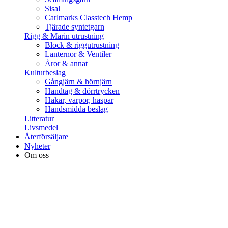
Sisal
Carlmarks Classtech Hemp
Tjärade syntetgarn
Rigg & Marin utrustning
Block & riggutrustning
Lanternor & Ventiler
Åror & annat
Kulturbeslag
Gångjärn & hörnjärn
Handtag & dörrtrycken
Hakar, varpor, haspar
Handsmidda beslag
Litteratur
Livsmedel
Återförsäljare
Nyheter
Om oss