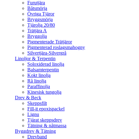
Furutjära
Båtsmörja
Övriga Tjäror
Bryggsmörja
Tjärolja 20/80
Trätjära A
Bryggolja
Pigmenterade Trätjäror
Pigmenterad roslagsmahogny
Silvertjära-Silvergrå
Linoljor & Terpentin
Soloxiderad linolja
Balsamterpentin
Kokt linolja
Rå linolja
Paraffinolja
Kinesisk tungolja
Drev & Beck
Skeppsfilt
Fill-it epoxispackel
Lignu
Tjärat skeppsdrev
Tätning & nåtmassa
Byggdrev & Tätning
Drevband