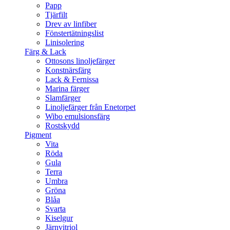
Papp
Tjärfilt
Drev av linfiber
Fönstertätningslist
Linisolering
Färg & Lack
Ottosons linoljefärger
Konstnärsfärg
Lack & Fernissa
Marina färger
Slamfärger
Linoljefärger från Enetorpet
Wibo emulsionsfärg
Rostskydd
Pigment
Vita
Röda
Gula
Terra
Umbra
Gröna
Blåa
Svarta
Kiselgur
Järnvitriol