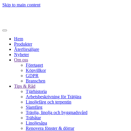
Skip to main content
Hem
Produkter
Återförsäljare
Nyheter
Om oss
Företaget
Köpvillkor
GDPR
Branschen
Tips & Råd
Tjärhistoria
Arbetsbeskrivning för Trätjära
Linoljefärg och terpentin
Slamfärg
Träolja, linolja och byggnadsvård
Träbåtar
Linoljesåpa
Renovera fönster & dörrar