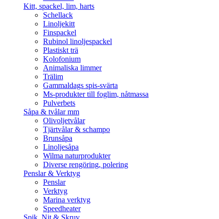
Kitt, spackel, lim, harts
Schellack
Linoljekitt
Finspackel
Rubinol linoljespackel
Plastiskt trä
Kolofonium
Animaliska limmer
Trälim
Gammaldags spis-svärta
Ms-produkter till foglim, nåtmassa
Pulverbets
Såpa & tvålar mm
Olivoljetvålar
Tjärtvålar & schampo
Brunsåpa
Linoljesåpa
Wilma naturprodukter
Diverse rengöring, polering
Penslar & Verktyg
Penslar
Verktyg
Marina verktyg
Speedheater
Spik, Nit & Skruv