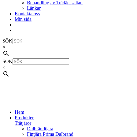
Behandling av Trädäck-altan
Länkar
Kontakta oss
Min sida
SÖK
×
SÖK
×
Hem
Produkter
Trätjäror
Dalbrändtjära
Fintjära Prima Dalbränd