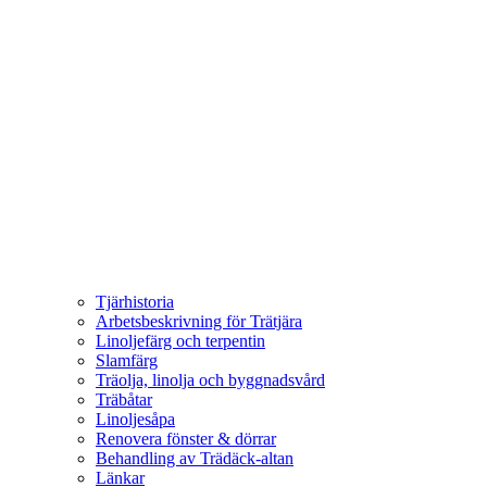
Tjärhistoria
Arbetsbeskrivning för Trätjära
Linoljefärg och terpentin
Slamfärg
Träolja, linolja och byggnadsvård
Träbåtar
Linoljesåpa
Renovera fönster & dörrar
Behandling av Trädäck-altan
Länkar