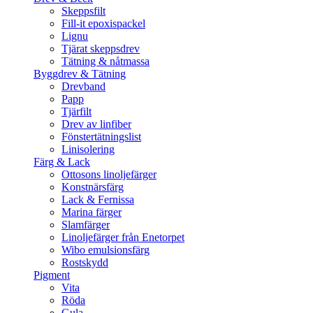
Skeppsfilt
Fill-it epoxispackel
Lignu
Tjärat skeppsdrev
Tätning & nåtmassa
Byggdrev & Tätning
Drevband
Papp
Tjärfilt
Drev av linfiber
Fönstertätningslist
Linisolering
Färg & Lack
Ottosons linoljefärger
Konstnärsfärg
Lack & Fernissa
Marina färger
Slamfärger
Linoljefärger från Enetorpet
Wibo emulsionsfärg
Rostskydd
Pigment
Vita
Röda
Gula