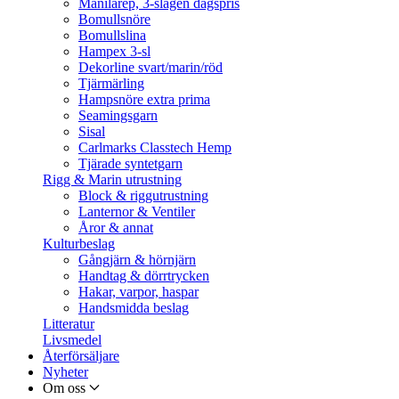
Manilarep, 3-slagen dagspris
Bomullsnöre
Bomullslina
Hampex 3-sl
Dekorline svart/marin/röd
Tjärmärling
Hampsnöre extra prima
Seamingsgarn
Sisal
Carlmarks Classtech Hemp
Tjärade syntetgarn
Rigg & Marin utrustning
Block & riggutrustning
Lanternor & Ventiler
Åror & annat
Kulturbeslag
Gångjärn & hörnjärn
Handtag & dörrtrycken
Hakar, varpor, haspar
Handsmidda beslag
Litteratur
Livsmedel
Återförsäljare
Nyheter
Om oss