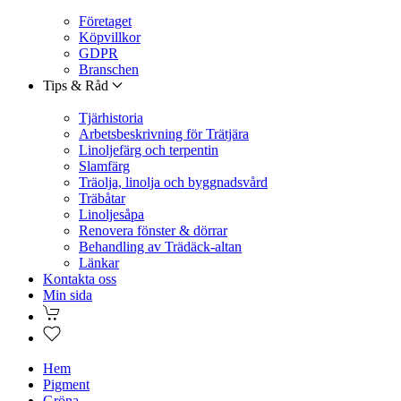
Företaget
Köpvillkor
GDPR
Branschen
Tips & Råd
Tjärhistoria
Arbetsbeskrivning för Trätjära
Linoljefärg och terpentin
Slamfärg
Träolja, linolja och byggnadsvård
Träbåtar
Linoljesåpa
Renovera fönster & dörrar
Behandling av Trädäck-altan
Länkar
Kontakta oss
Min sida
Hem
Pigment
Gröna