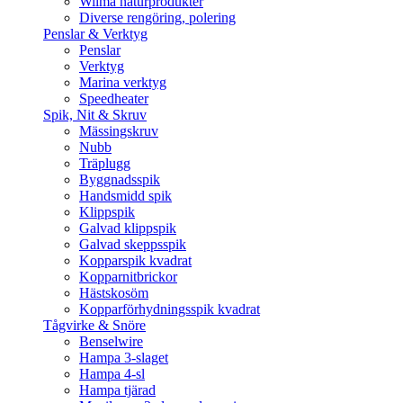
Wilma naturprodukter
Diverse rengöring, polering
Penslar & Verktyg
Penslar
Verktyg
Marina verktyg
Speedheater
Spik, Nit & Skruv
Mässingskruv
Nubb
Träplugg
Byggnadsspik
Handsmidd spik
Klippspik
Galvad klippspik
Galvad skeppsspik
Kopparspik kvadrat
Kopparnitbrickor
Hästskosöm
Kopparförhydningsspik kvadrat
Tågvirke & Snöre
Benselwire
Hampa 3-slaget
Hampa 4-sl
Hampa tjärad