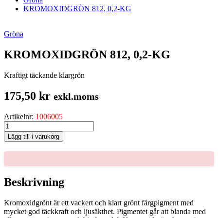
KROMOXIDGRÖN 812, 0,2-KG
Gröna
KROMOXIDGRÖN 812, 0,2-KG
Kraftigt täckande klargrön
175,50
kr
exkl.moms
Artikelnr:
1006005
KROMOXIDGRÖN
812,
Lägg till i varukorg
0,2-
KG
mängd
Beskrivning
Kromoxidgrönt är ett vackert och klart grönt färgpigment med
mycket god täckkraft och ljusäkthet. Pigmentet går att blanda med