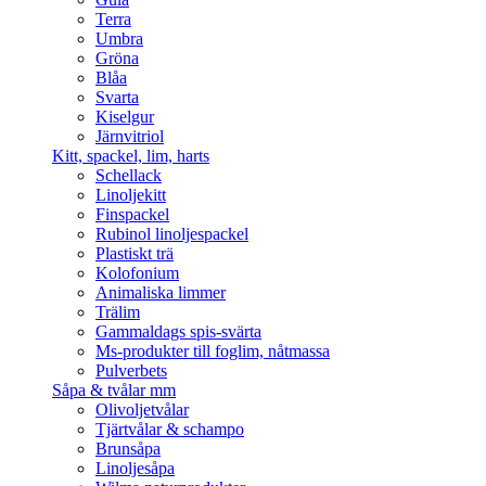
Terra
Umbra
Gröna
Blåa
Svarta
Kiselgur
Järnvitriol
Kitt, spackel, lim, harts
Schellack
Linoljekitt
Finspackel
Rubinol linoljespackel
Plastiskt trä
Kolofonium
Animaliska limmer
Trälim
Gammaldags spis-svärta
Ms-produkter till foglim, nåtmassa
Pulverbets
Såpa & tvålar mm
Olivoljetvålar
Tjärtvålar & schampo
Brunsåpa
Linoljesåpa