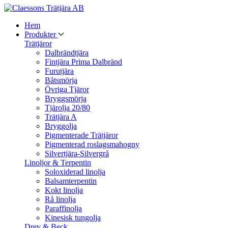
Hem
Produkter
Trätjäror
Dalbrändtjära
Fintjära Prima Dalbränd
Furutjära
Båtsmörja
Övriga Tjäror
Bryggsmörja
Tjärolja 20/80
Trätjära A
Bryggolja
Pigmenterade Trätjäror
Pigmenterad roslagsmahogny
Silvertjära-Silvergrå
Linoljor & Terpentin
Soloxiderad linolja
Balsamterpentin
Kokt linolja
Rå linolja
Paraffinolja
Kinesisk tungolja
Drev & Beck