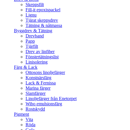
Skeppsfilt
Fill-it epoxispackel
Lignu
Tjärat skeppsdrev
Tätning & nåtmassa
Byggdrev & Tätning
Drevband
Papp
Tjärfilt
Drev av linfiber
Fönstertätningslist
Linisolering
Färg & Lack
Ottosons linoljefärger
Konstnärsfärg
Lack & Fernissa
Marina färger
Slamfärger
Linoljefärger från Enetorpet
Wibo emulsionsfärg
Rostskydd
Pigment
Vita
Röda
Gula