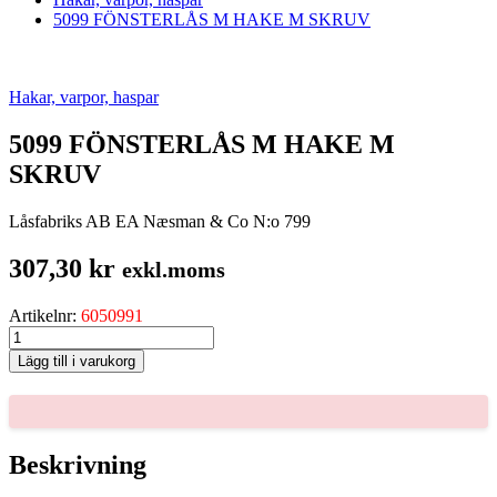
5099 FÖNSTERLÅS M HAKE M SKRUV
Hakar, varpor, haspar
5099 FÖNSTERLÅS M HAKE M
SKRUV
Låsfabriks AB EA Næsman & Co N:o 799
307,30
kr
exkl.moms
Artikelnr:
6050991
5099
FÖNSTERLÅS
Lägg till i varukorg
M
HAKE
M
SKRUV
mängd
Beskrivning