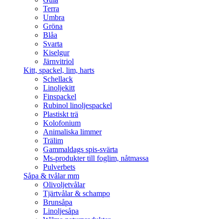
Terra
Umbra
Gröna
Blåa
Svarta
Kiselgur
Järnvitriol
Kitt, spackel, lim, harts
Schellack
Linoljekitt
Finspackel
Rubinol linoljespackel
Plastiskt trä
Kolofonium
Animaliska limmer
Trälim
Gammaldags spis-svärta
Ms-produkter till foglim, nåtmassa
Pulverbets
Såpa & tvålar mm
Olivoljetvålar
Tjärtvålar & schampo
Brunsåpa
Linoljesåpa