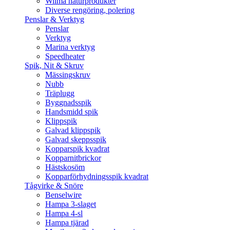
Wilma naturprodukter
Diverse rengöring, polering
Penslar & Verktyg
Penslar
Verktyg
Marina verktyg
Speedheater
Spik, Nit & Skruv
Mässingskruv
Nubb
Träplugg
Byggnadsspik
Handsmidd spik
Klippspik
Galvad klippspik
Galvad skeppsspik
Kopparspik kvadrat
Kopparnitbrickor
Hästskosöm
Kopparförhydningsspik kvadrat
Tågvirke & Snöre
Benselwire
Hampa 3-slaget
Hampa 4-sl
Hampa tjärad