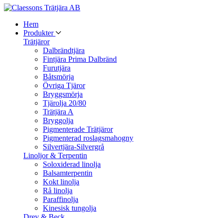
Hem
Produkter
Trätjäror
Dalbrändtjära
Fintjära Prima Dalbränd
Furutjära
Båtsmörja
Övriga Tjäror
Bryggsmörja
Tjärolja 20/80
Trätjära A
Bryggolja
Pigmenterade Trätjäror
Pigmenterad roslagsmahogny
Silvertjära-Silvergrå
Linoljor & Terpentin
Soloxiderad linolja
Balsamterpentin
Kokt linolja
Rå linolja
Paraffinolja
Kinesisk tungolja
Drev & Beck