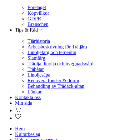
Företaget
Köpvillkor
GDPR
Branschen
Tips & Råd
Tjärhistoria
Arbetsbeskrivning för Trätjära
Linoljefärg och terpentin
Slamfärg
Träolja, linolja och byggnadsvård
Träbåtar
Linoljesåpa
Renovera fönster & dörrar
Behandling av Trädäck-altan
Länkar
Kontakta oss
Min sida
Hem
Kulturbeslag
Hakar, varpor, haspar