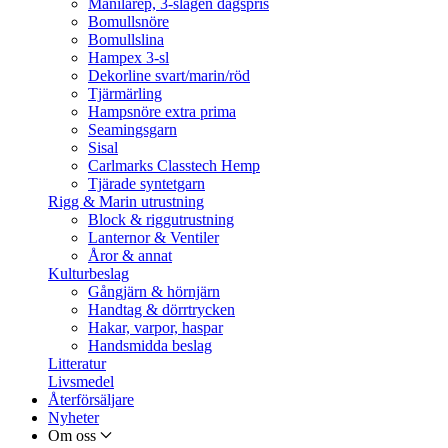
Manilarep, 3-slagen dagspris
Bomullsnöre
Bomullslina
Hampex 3-sl
Dekorline svart/marin/röd
Tjärmärling
Hampsnöre extra prima
Seamingsgarn
Sisal
Carlmarks Classtech Hemp
Tjärade syntetgarn
Rigg & Marin utrustning
Block & riggutrustning
Lanternor & Ventiler
Åror & annat
Kulturbeslag
Gångjärn & hörnjärn
Handtag & dörrtrycken
Hakar, varpor, haspar
Handsmidda beslag
Litteratur
Livsmedel
Återförsäljare
Nyheter
Om oss