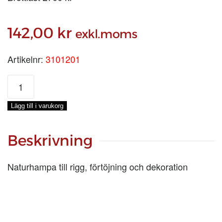
142,00
kr
exkl.moms
Artikelnr:
3101201
HAMPA
4-
SL
Lägg till i varukorg
Ø
20
MM,
Beskrivning
LÖPMETER
mängd
Naturhampa till rigg, förtöjning och dekoration