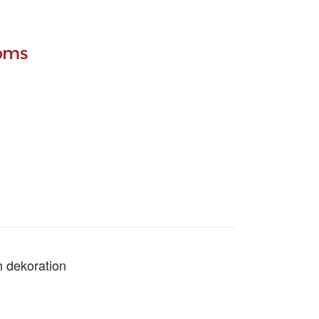
oms
h dekoration