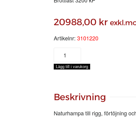
20988,00
kr
exkl.m
Artikelnr:
3101220
HAMPA
4-
SL
Lägg till i varukorg
Ø
22
MM,
220-
Beskrivning
M
mängd
Naturhampa till rigg, förtöjning oc