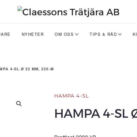
JARE
NYHETER
OM OSS
TIPS & RÅD
K
MPA 4-SL Ø 22 MM, 220-M
HAMPA 4-SL
HAMPA 4-SL Ø
Brottlast 3200 kP