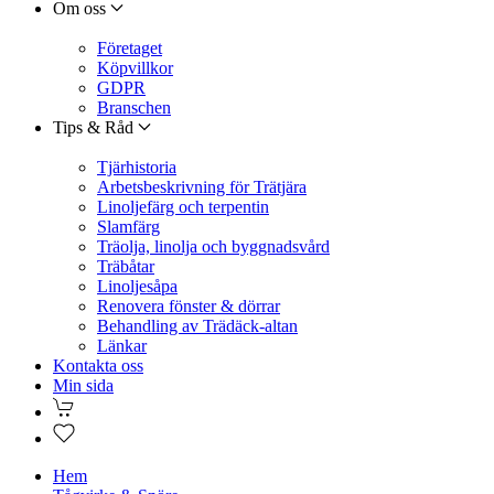
Om oss
Företaget
Köpvillkor
GDPR
Branschen
Tips & Råd
Tjärhistoria
Arbetsbeskrivning för Trätjära
Linoljefärg och terpentin
Slamfärg
Träolja, linolja och byggnadsvård
Träbåtar
Linoljesåpa
Renovera fönster & dörrar
Behandling av Trädäck-altan
Länkar
Kontakta oss
Min sida
Hem