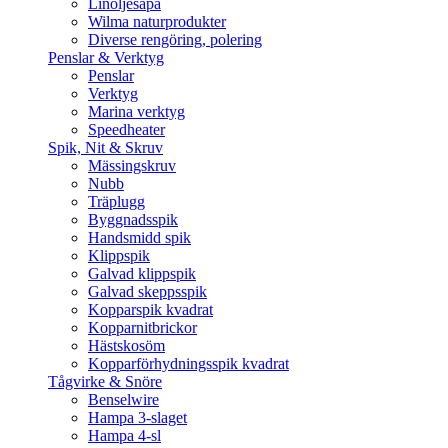
Linoljesåpa
Wilma naturprodukter
Diverse rengöring, polering
Penslar & Verktyg
Penslar
Verktyg
Marina verktyg
Speedheater
Spik, Nit & Skruv
Mässingskruv
Nubb
Träplugg
Byggnadsspik
Handsmidd spik
Klippspik
Galvad klippspik
Galvad skeppsspik
Kopparspik kvadrat
Kopparnitbrickor
Hästskosöm
Kopparförhydningsspik kvadrat
Tågvirke & Snöre
Benselwire
Hampa 3-slaget
Hampa 4-sl