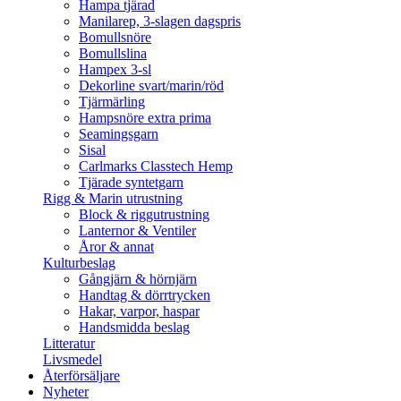
Hampa tjärad
Manilarep, 3-slagen dagspris
Bomullsnöre
Bomullslina
Hampex 3-sl
Dekorline svart/marin/röd
Tjärmärling
Hampsnöre extra prima
Seamingsgarn
Sisal
Carlmarks Classtech Hemp
Tjärade syntetgarn
Rigg & Marin utrustning
Block & riggutrustning
Lanternor & Ventiler
Åror & annat
Kulturbeslag
Gångjärn & hörnjärn
Handtag & dörrtrycken
Hakar, varpor, haspar
Handsmidda beslag
Litteratur
Livsmedel
Återförsäljare
Nyheter