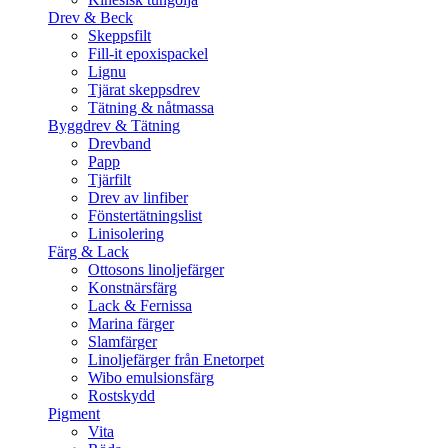
Drev & Beck
Skeppsfilt
Fill-it epoxispackel
Lignu
Tjärat skeppsdrev
Tätning & nåtmassa
Byggdrev & Tätning
Drevband
Papp
Tjärfilt
Drev av linfiber
Fönstertätningslist
Linisolering
Färg & Lack
Ottosons linoljefärger
Konstnärsfärg
Lack & Fernissa
Marina färger
Slamfärger
Linoljefärger från Enetorpet
Wibo emulsionsfärg
Rostskydd
Pigment
Vita