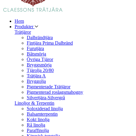
Hem
Produkter
Trätjäror
Dalbrändtjära
Fintjära Prima Dalbränd
Furutjära
Båtsmörja
Övriga Tjäror
Bryggsmörja
Tjärolja 20/80
Trätjära A
Bryggolja
Pigmenterade Trätjäror
Pigmenterad roslagsmahogny
Silvertjära-Silvergrå
Linoljor & Terpentin
Soloxiderad linolja
Balsamterpentin
Kokt linolja
Rå linolja
Paraffinolja
Kinesisk tungolja