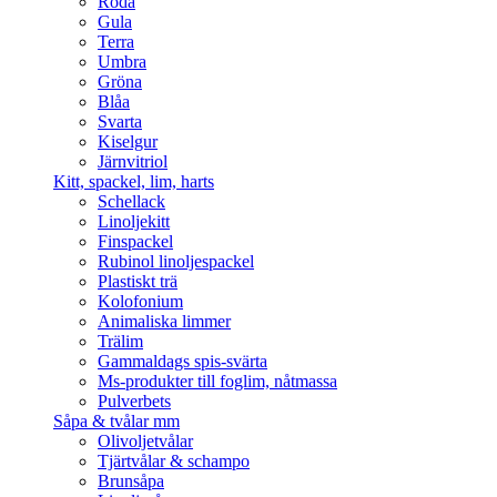
Röda
Gula
Terra
Umbra
Gröna
Blåa
Svarta
Kiselgur
Järnvitriol
Kitt, spackel, lim, harts
Schellack
Linoljekitt
Finspackel
Rubinol linoljespackel
Plastiskt trä
Kolofonium
Animaliska limmer
Trälim
Gammaldags spis-svärta
Ms-produkter till foglim, nåtmassa
Pulverbets
Såpa & tvålar mm
Olivoljetvålar
Tjärtvålar & schampo
Brunsåpa