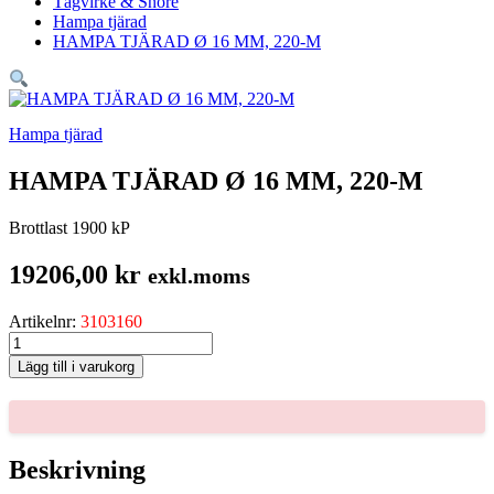
Tågvirke & Snöre
Hampa tjärad
HAMPA TJÄRAD Ø 16 MM, 220-M
Hampa tjärad
HAMPA TJÄRAD Ø 16 MM, 220-M
Brottlast 1900 kP
19206,00
kr
exkl.moms
Artikelnr:
3103160
HAMPA
TJÄRAD
Lägg till i varukorg
Ø
16
MM,
220-
M
Beskrivning
mängd