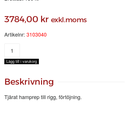
3784,00
kr
exkl.moms
Artikelnr:
3103040
HAMPA
TJÄRAD
Ø
Lägg till i varukorg
4
MM,
220-
Beskrivning
M
mängd
Tjärat hamprep till rigg, förtöjning.