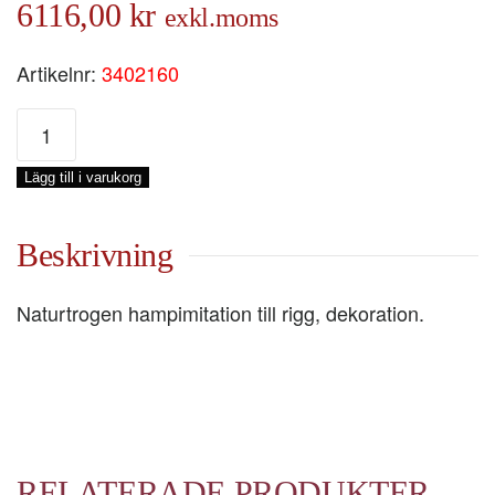
6116,00
kr
exkl.moms
Artikelnr:
3402160
HAMPEX
3-
SL
Lägg till i varukorg
Ø
16
MM,
Beskrivning
220-
M
Naturtrogen hampimitation till rigg, dekoration.
mängd
RELATERADE PRODUKTER