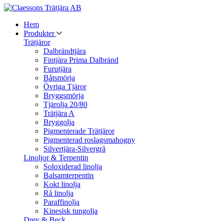
Hem
Produkter
Trätjäror
Dalbrändtjära
Fintjära Prima Dalbränd
Furutjära
Båtsmörja
Övriga Tjäror
Bryggsmörja
Tjärolja 20/80
Trätjära A
Bryggolja
Pigmenterade Trätjäror
Pigmenterad roslagsmahogny
Silvertjära-Silvergrå
Linoljor & Terpentin
Soloxiderad linolja
Balsamterpentin
Kokt linolja
Rå linolja
Paraffinolja
Kinesisk tungolja
Drev & Beck