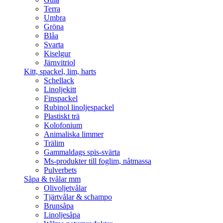
Terra
Umbra
Gröna
Blåa
Svarta
Kiselgur
Järnvitriol
Kitt, spackel, lim, harts
Schellack
Linoljekitt
Finspackel
Rubinol linoljespackel
Plastiskt trä
Kolofonium
Animaliska limmer
Trälim
Gammaldags spis-svärta
Ms-produkter till foglim, nåtmassa
Pulverbets
Såpa & tvålar mm
Olivoljetvålar
Tjärtvålar & schampo
Brunsåpa
Linoljesåpa