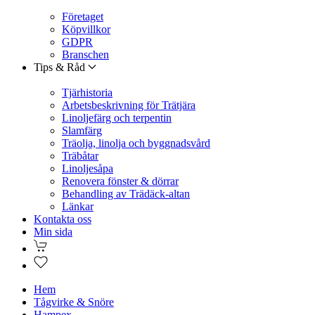
Företaget
Köpvillkor
GDPR
Branschen
Tips & Råd
Tjärhistoria
Arbetsbeskrivning för Trätjära
Linoljefärg och terpentin
Slamfärg
Träolja, linolja och byggnadsvård
Träbåtar
Linoljesåpa
Renovera fönster & dörrar
Behandling av Trädäck-altan
Länkar
Kontakta oss
Min sida
Hem
Tågvirke & Snöre
Hampex