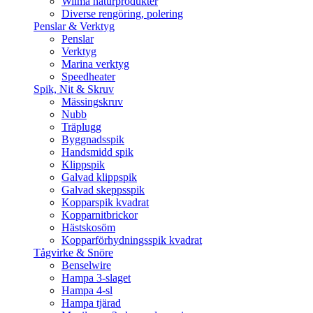
Wilma naturprodukter
Diverse rengöring, polering
Penslar & Verktyg
Penslar
Verktyg
Marina verktyg
Speedheater
Spik, Nit & Skruv
Mässingskruv
Nubb
Träplugg
Byggnadsspik
Handsmidd spik
Klippspik
Galvad klippspik
Galvad skeppsspik
Kopparspik kvadrat
Kopparnitbrickor
Hästskosöm
Kopparförhydningsspik kvadrat
Tågvirke & Snöre
Benselwire
Hampa 3-slaget
Hampa 4-sl
Hampa tjärad