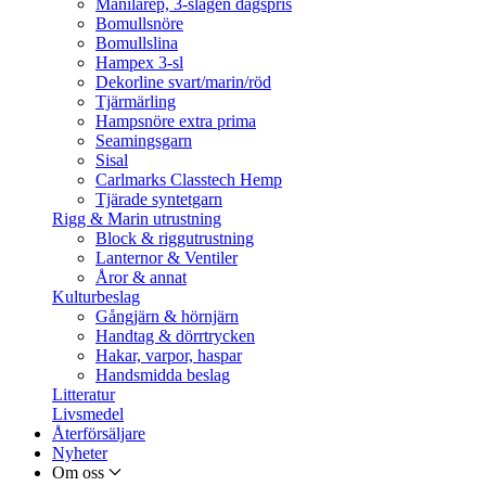
Manilarep, 3-slagen dagspris
Bomullsnöre
Bomullslina
Hampex 3-sl
Dekorline svart/marin/röd
Tjärmärling
Hampsnöre extra prima
Seamingsgarn
Sisal
Carlmarks Classtech Hemp
Tjärade syntetgarn
Rigg & Marin utrustning
Block & riggutrustning
Lanternor & Ventiler
Åror & annat
Kulturbeslag
Gångjärn & hörnjärn
Handtag & dörrtrycken
Hakar, varpor, haspar
Handsmidda beslag
Litteratur
Livsmedel
Återförsäljare
Nyheter
Om oss