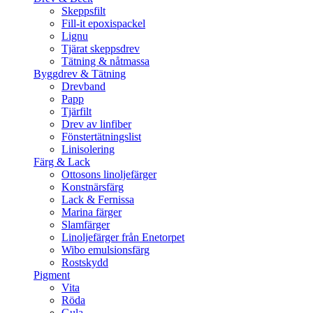
Skeppsfilt
Fill-it epoxispackel
Lignu
Tjärat skeppsdrev
Tätning & nåtmassa
Byggdrev & Tätning
Drevband
Papp
Tjärfilt
Drev av linfiber
Fönstertätningslist
Linisolering
Färg & Lack
Ottosons linoljefärger
Konstnärsfärg
Lack & Fernissa
Marina färger
Slamfärger
Linoljefärger från Enetorpet
Wibo emulsionsfärg
Rostskydd
Pigment
Vita
Röda
Gula