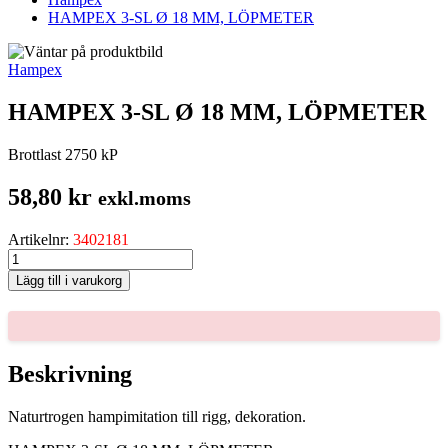
HAMPEX 3-SL Ø 18 MM, LÖPMETER
Hampex
HAMPEX 3-SL Ø 18 MM, LÖPMETER
Brottlast 2750 kP
58,80
kr
exkl.moms
Artikelnr:
3402181
HAMPEX
3-
Lägg till i varukorg
SL
Ø
18
MM,
LÖPMETER
Beskrivning
mängd
Naturtrogen hampimitation till rigg, dekoration.