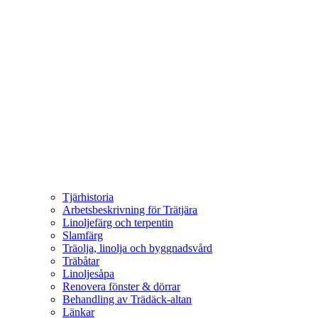
Tjärhistoria
Arbetsbeskrivning för Trätjära
Linoljefärg och terpentin
Slamfärg
Träolja, linolja och byggnadsvård
Träbåtar
Linoljesåpa
Renovera fönster & dörrar
Behandling av Trädäck-altan
Länkar