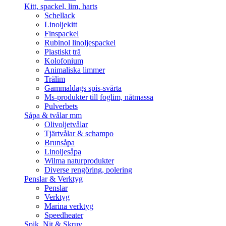
Kitt, spackel, lim, harts
Schellack
Linoljekitt
Finspackel
Rubinol linoljespackel
Plastiskt trä
Kolofonium
Animaliska limmer
Trälim
Gammaldags spis-svärta
Ms-produkter till foglim, nåtmassa
Pulverbets
Såpa & tvålar mm
Olivoljetvålar
Tjärtvålar & schampo
Brunsåpa
Linoljesåpa
Wilma naturprodukter
Diverse rengöring, polering
Penslar & Verktyg
Penslar
Verktyg
Marina verktyg
Speedheater
Spik, Nit & Skruv