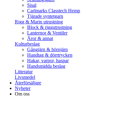
Sisal
Carlmarks Classtech Hemp
Tjärade syntetgarn
Rigg & Marin utrustning
Block & riggutrustning
Lanternor & Ventiler
Åror & annat
Kulturbeslag
Gångjärn & hörnjärn
Handtag & dörrtrycken
Hakar, varpor, haspar
Handsmidda beslag
Litteratur
Livsmedel
Återförsäljare
Nyheter
Om oss