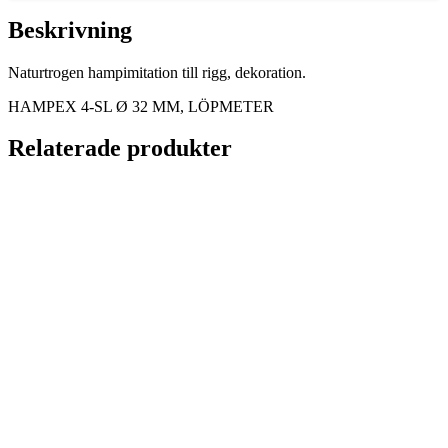
MM,
LÖPMETER
Beskrivning
mängd
Naturtrogen hampimitation till rigg, dekoration.
HAMPEX 4-SL Ø 32 MM, LÖPMETER
Relaterade produkter