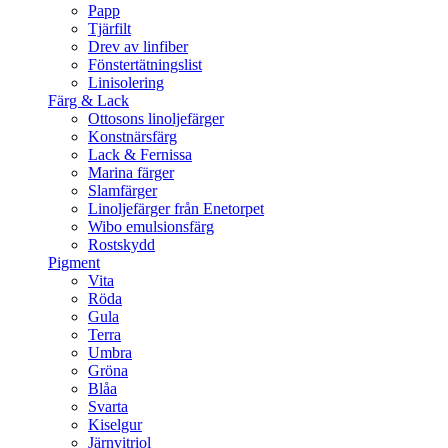
Papp
Tjärfilt
Drev av linfiber
Fönstertätningslist
Linisolering
Färg & Lack
Ottosons linoljefärger
Konstnärsfärg
Lack & Fernissa
Marina färger
Slamfärger
Linoljefärger från Enetorpet
Wibo emulsionsfärg
Rostskydd
Pigment
Vita
Röda
Gula
Terra
Umbra
Gröna
Blåa
Svarta
Kiselgur
Järnvitriol