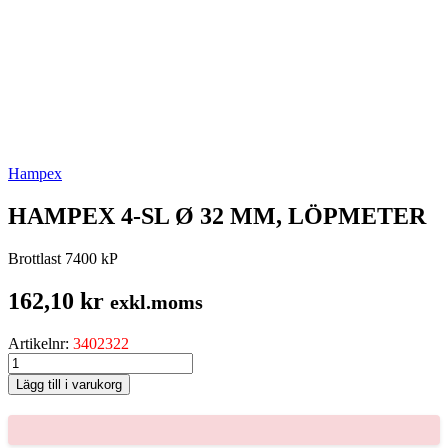
Hampex
HAMPEX 4-SL Ø 32 MM, LÖPMETER
Brottlast 7400 kP
162,10
kr
exkl.moms
Artikelnr:
3402322
HAMPEX
4-
Lägg till i varukorg
SL
Ø
32