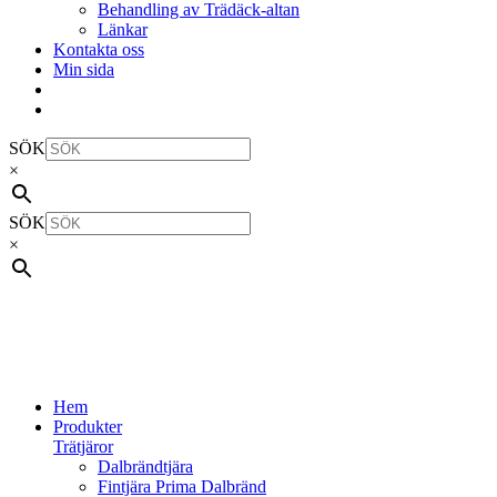
Behandling av Trädäck-altan
Länkar
Kontakta oss
Min sida
SÖK
×
SÖK
×
Hem
Produkter
Trätjäror
Dalbrändtjära
Fintjära Prima Dalbränd