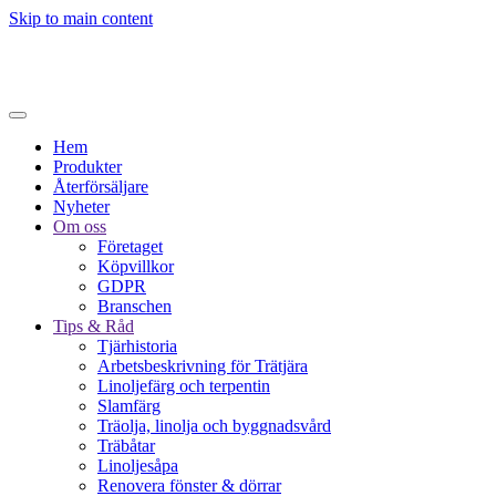
Skip to main content
Hem
Produkter
Återförsäljare
Nyheter
Om oss
Företaget
Köpvillkor
GDPR
Branschen
Tips & Råd
Tjärhistoria
Arbetsbeskrivning för Trätjära
Linoljefärg och terpentin
Slamfärg
Träolja, linolja och byggnadsvård
Träbåtar
Linoljesåpa
Renovera fönster & dörrar