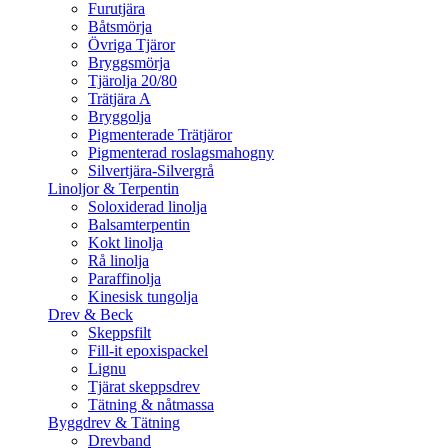
Furutjära
Båtsmörja
Övriga Tjäror
Bryggsmörja
Tjärolja 20/80
Trätjära A
Bryggolja
Pigmenterade Trätjäror
Pigmenterad roslagsmahogny
Silvertjära-Silvergrå
Linoljor & Terpentin
Soloxiderad linolja
Balsamterpentin
Kokt linolja
Rå linolja
Paraffinolja
Kinesisk tungolja
Drev & Beck
Skeppsfilt
Fill-it epoxispackel
Lignu
Tjärat skeppsdrev
Tätning & nåtmassa
Byggdrev & Tätning
Drevband