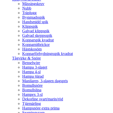
Mässingskruv
Nubb
Träplugg
Byggnadsspik
Handsmidd spik
Klippspik
Galvad klippspik
Galvad skeppsspik
Kopparspik kvadrat
Kopparnitbrickor
Hästskosöm
Kopparförhydningsspik kvadrat
Tågvirke & Snöre
Benselwire
Hampa 3-slaget
Hampa 4-sl
Hampa tjärad
Manilarep, 3-slagen dagspris
Bomullsnöre
Bomullslina
Hampex 3-sl
Dekorline svart/marin/röd
Tjärmärling
Hampsnöre extra prima
Seamingsgarn