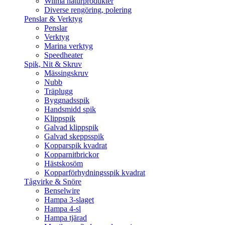
Wilma naturprodukter
Diverse rengöring, polering
Penslar & Verktyg
Penslar
Verktyg
Marina verktyg
Speedheater
Spik, Nit & Skruv
Mässingskruv
Nubb
Träplugg
Byggnadsspik
Handsmidd spik
Klippspik
Galvad klippspik
Galvad skeppsspik
Kopparspik kvadrat
Kopparnitbrickor
Hästskosöm
Kopparförhydningsspik kvadrat
Tågvirke & Snöre
Benselwire
Hampa 3-slaget
Hampa 4-sl
Hampa tjärad