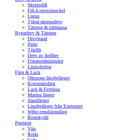
Skeppsfilt
Fill-it epoxispackel
Lignu
Tjärat skeppsdrev
Tätning & nåtmassa
Byggdrev & Tätning
Drevband
Papp
Tjärfilt
Drev av linfiber
Fönstertätningslist
Linisolering
Färg & Lack
Ottosons linoljefärger
Konstnärsfärg
Lack & Fernissa
Marina färger
Slamfärger
Linoljefärger från Enetorpet
Wibo emulsionsfärg
Rostskydd
Pigment
Vita
Röda
Gula