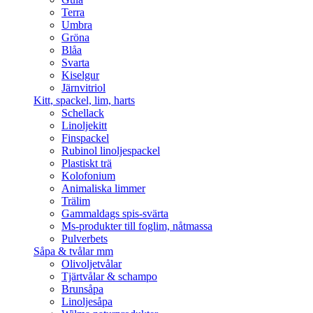
Terra
Umbra
Gröna
Blåa
Svarta
Kiselgur
Järnvitriol
Kitt, spackel, lim, harts
Schellack
Linoljekitt
Finspackel
Rubinol linoljespackel
Plastiskt trä
Kolofonium
Animaliska limmer
Trälim
Gammaldags spis-svärta
Ms-produkter till foglim, nåtmassa
Pulverbets
Såpa & tvålar mm
Olivoljetvålar
Tjärtvålar & schampo
Brunsåpa
Linoljesåpa