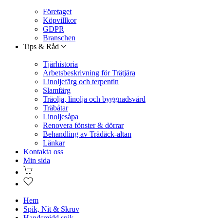
Företaget
Köpvillkor
GDPR
Branschen
Tips & Råd
Tjärhistoria
Arbetsbeskrivning för Trätjära
Linoljefärg och terpentin
Slamfärg
Träolja, linolja och byggnadsvård
Träbåtar
Linoljesåpa
Renovera fönster & dörrar
Behandling av Trädäck-altan
Länkar
Kontakta oss
Min sida
Hem
Spik, Nit & Skruv
Handsmidd spik