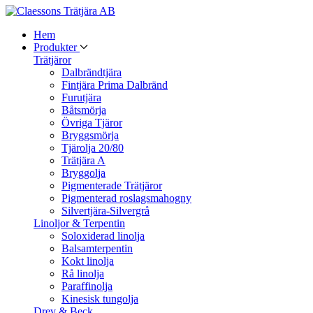
Hem
Produkter
Trätjäror
Dalbrändtjära
Fintjära Prima Dalbränd
Furutjära
Båtsmörja
Övriga Tjäror
Bryggsmörja
Tjärolja 20/80
Trätjära A
Bryggolja
Pigmenterade Trätjäror
Pigmenterad roslagsmahogny
Silvertjära-Silvergrå
Linoljor & Terpentin
Soloxiderad linolja
Balsamterpentin
Kokt linolja
Rå linolja
Paraffinolja
Kinesisk tungolja
Drev & Beck