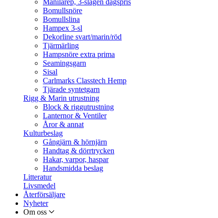
Manilarep, 3-slagen dagspris
Bomullsnöre
Bomullslina
Hampex 3-sl
Dekorline svart/marin/röd
Tjärmärling
Hampsnöre extra prima
Seamingsgarn
Sisal
Carlmarks Classtech Hemp
Tjärade syntetgarn
Rigg & Marin utrustning
Block & riggutrustning
Lanternor & Ventiler
Åror & annat
Kulturbeslag
Gångjärn & hörnjärn
Handtag & dörrtrycken
Hakar, varpor, haspar
Handsmidda beslag
Litteratur
Livsmedel
Återförsäljare
Nyheter
Om oss