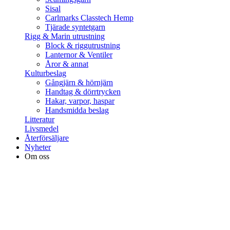
Sisal
Carlmarks Classtech Hemp
Tjärade syntetgarn
Rigg & Marin utrustning
Block & riggutrustning
Lanternor & Ventiler
Åror & annat
Kulturbeslag
Gångjärn & hörnjärn
Handtag & dörrtrycken
Hakar, varpor, haspar
Handsmidda beslag
Litteratur
Livsmedel
Återförsäljare
Nyheter
Om oss