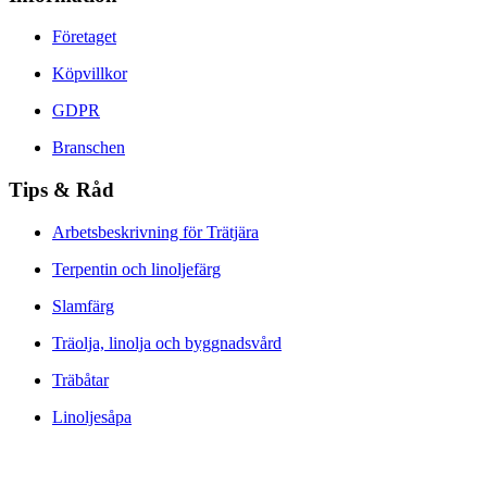
Företaget
Köpvillkor
GDPR
Branschen
Tips & Råd
Arbetsbeskrivning för Trätjära
Terpentin och linoljefärg
Slamfärg
Träolja, linolja och byggnadsvård
Träbåtar
Linoljesåpa