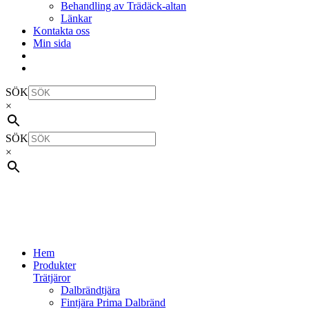
Behandling av Trädäck-altan
Länkar
Kontakta oss
Min sida
SÖK
×
SÖK
×
Hem
Produkter
Trätjäror
Dalbrändtjära
Fintjära Prima Dalbränd