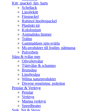
Kitt, spackel, lim, harts
Schellack
Linoljekitt
Finspackel
Rubinol linoljespackel
Plastiskt trä
Kolofonium
Animaliska limmer
Trälim
Gammaldags spis-svärta
Ms-produkter till foglim, nåtmassa
Pulverbets
Såpa & tvålar mm
Olivoljetvålar
Tjärtvålar & schampo
Brunsåpa
Linoljesåpa
Wilma naturprodukter
Diverse rengöring, polering
Penslar & Verktyg
Penslar
Verktyg
Marina verktyg
Speedheater
Spik, Nit & Skruv