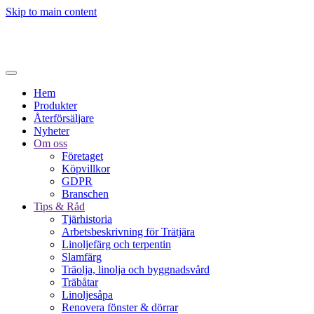
Skip to main content
Hem
Produkter
Återförsäljare
Nyheter
Om oss
Företaget
Köpvillkor
GDPR
Branschen
Tips & Råd
Tjärhistoria
Arbetsbeskrivning för Trätjära
Linoljefärg och terpentin
Slamfärg
Träolja, linolja och byggnadsvård
Träbåtar
Linoljesåpa
Renovera fönster & dörrar