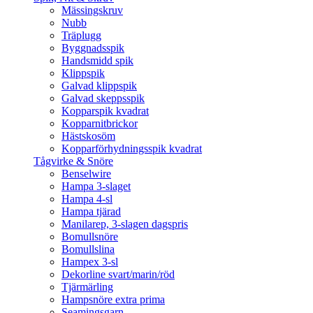
Mässingskruv
Nubb
Träplugg
Byggnadsspik
Handsmidd spik
Klippspik
Galvad klippspik
Galvad skeppsspik
Kopparspik kvadrat
Kopparnitbrickor
Hästskosöm
Kopparförhydningsspik kvadrat
Tågvirke & Snöre
Benselwire
Hampa 3-slaget
Hampa 4-sl
Hampa tjärad
Manilarep, 3-slagen dagspris
Bomullsnöre
Bomullslina
Hampex 3-sl
Dekorline svart/marin/röd
Tjärmärling
Hampsnöre extra prima
Seamingsgarn