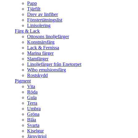
Papp
Tjärfilt
Drev av linfiber
Fönstertätningslist
Linisolering
Färg & Lack
Ottosons linoljefärger
Konstnärsfärg
Lack & Fernissa
Marina färger
Slamfärger
Linoljefärger från Enetorpet
Wibo emulsionsfärg
Rostskydd
Pigment
Vita
Röda
Gula
Terra
Umbra
Gröna
Blåa
Svarta
Kiselgur
Järnvitriol