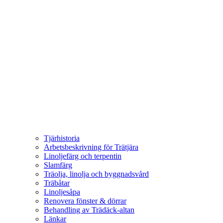
Tjärhistoria
Arbetsbeskrivning för Trätjära
Linoljefärg och terpentin
Slamfärg
Träolja, linolja och byggnadsvård
Träbåtar
Linoljesåpa
Renovera fönster & dörrar
Behandling av Trädäck-altan
Länkar