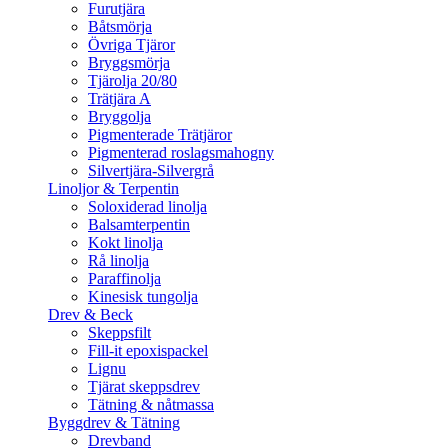
Furutjära
Båtsmörja
Övriga Tjäror
Bryggsmörja
Tjärolja 20/80
Trätjära A
Bryggolja
Pigmenterade Trätjäror
Pigmenterad roslagsmahogny
Silvertjära-Silvergrå
Linoljor & Terpentin
Soloxiderad linolja
Balsamterpentin
Kokt linolja
Rå linolja
Paraffinolja
Kinesisk tungolja
Drev & Beck
Skeppsfilt
Fill-it epoxispackel
Lignu
Tjärat skeppsdrev
Tätning & nåtmassa
Byggdrev & Tätning
Drevband