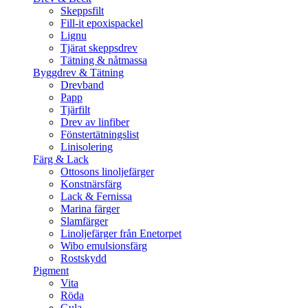
Skeppsfilt
Fill-it epoxispackel
Lignu
Tjärat skeppsdrev
Tätning & nåtmassa
Byggdrev & Tätning
Drevband
Papp
Tjärfilt
Drev av linfiber
Fönstertätningslist
Linisolering
Färg & Lack
Ottosons linoljefärger
Konstnärsfärg
Lack & Fernissa
Marina färger
Slamfärger
Linoljefärger från Enetorpet
Wibo emulsionsfärg
Rostskydd
Pigment
Vita
Röda
Gula