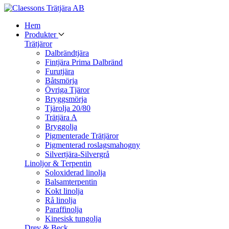
Hem
Produkter
Trätjäror
Dalbrändtjära
Fintjära Prima Dalbränd
Furutjära
Båtsmörja
Övriga Tjäror
Bryggsmörja
Tjärolja 20/80
Trätjära A
Bryggolja
Pigmenterade Trätjäror
Pigmenterad roslagsmahogny
Silvertjära-Silvergrå
Linoljor & Terpentin
Soloxiderad linolja
Balsamterpentin
Kokt linolja
Rå linolja
Paraffinolja
Kinesisk tungolja
Drev & Beck