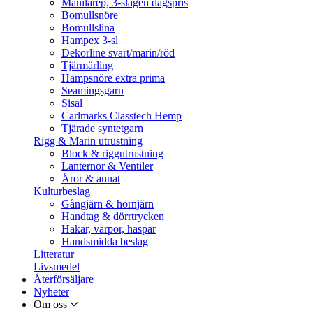
Manilarep, 3-slagen dagspris
Bomullsnöre
Bomullslina
Hampex 3-sl
Dekorline svart/marin/röd
Tjärmärling
Hampsnöre extra prima
Seamingsgarn
Sisal
Carlmarks Classtech Hemp
Tjärade syntetgarn
Rigg & Marin utrustning
Block & riggutrustning
Lanternor & Ventiler
Åror & annat
Kulturbeslag
Gångjärn & hörnjärn
Handtag & dörrtrycken
Hakar, varpor, haspar
Handsmidda beslag
Litteratur
Livsmedel
Återförsäljare
Nyheter
Om oss