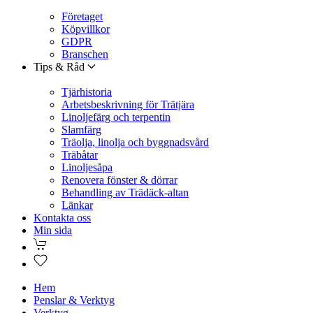
Företaget
Köpvillkor
GDPR
Branschen
Tips & Råd
Tjärhistoria
Arbetsbeskrivning för Trätjära
Linoljefärg och terpentin
Slamfärg
Träolja, linolja och byggnadsvård
Träbåtar
Linoljesåpa
Renovera fönster & dörrar
Behandling av Trädäck-altan
Länkar
Kontakta oss
Min sida
Hem
Penslar & Verktyg
Verktyg