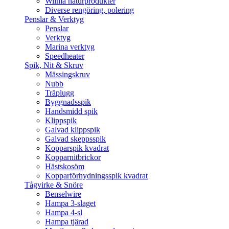
Wilma naturprodukter
Diverse rengöring, polering
Penslar & Verktyg
Penslar
Verktyg
Marina verktyg
Speedheater
Spik, Nit & Skruv
Mässingskruv
Nubb
Träplugg
Byggnadsspik
Handsmidd spik
Klippspik
Galvad klippspik
Galvad skeppsspik
Kopparspik kvadrat
Kopparnitbrickor
Hästskosöm
Kopparförhydningsspik kvadrat
Tågvirke & Snöre
Benselwire
Hampa 3-slaget
Hampa 4-sl
Hampa tjärad