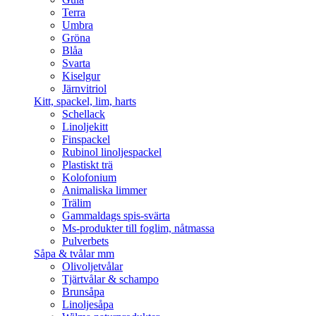
Terra
Umbra
Gröna
Blåa
Svarta
Kiselgur
Järnvitriol
Kitt, spackel, lim, harts
Schellack
Linoljekitt
Finspackel
Rubinol linoljespackel
Plastiskt trä
Kolofonium
Animaliska limmer
Trälim
Gammaldags spis-svärta
Ms-produkter till foglim, nåtmassa
Pulverbets
Såpa & tvålar mm
Olivoljetvålar
Tjärtvålar & schampo
Brunsåpa
Linoljesåpa