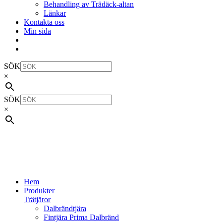
Behandling av Trädäck-altan
Länkar
Kontakta oss
Min sida
SÖK
×
SÖK
×
Hem
Produkter
Trätjäror
Dalbrändtjära
Fintjära Prima Dalbränd