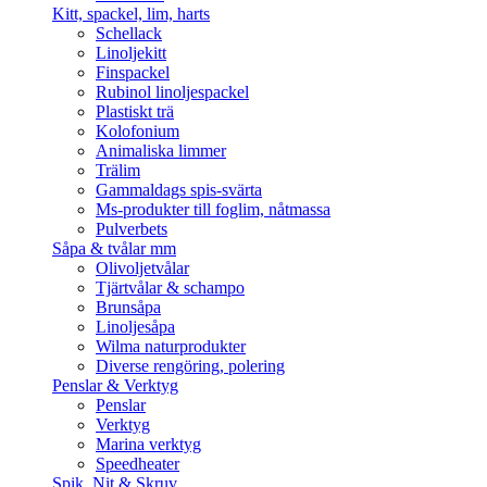
Kitt, spackel, lim, harts
Schellack
Linoljekitt
Finspackel
Rubinol linoljespackel
Plastiskt trä
Kolofonium
Animaliska limmer
Trälim
Gammaldags spis-svärta
Ms-produkter till foglim, nåtmassa
Pulverbets
Såpa & tvålar mm
Olivoljetvålar
Tjärtvålar & schampo
Brunsåpa
Linoljesåpa
Wilma naturprodukter
Diverse rengöring, polering
Penslar & Verktyg
Penslar
Verktyg
Marina verktyg
Speedheater
Spik, Nit & Skruv