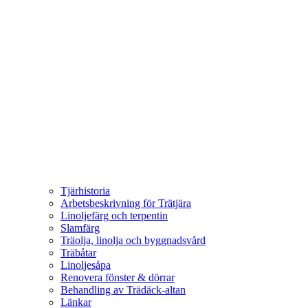
Tjärhistoria
Arbetsbeskrivning för Trätjära
Linoljefärg och terpentin
Slamfärg
Träolja, linolja och byggnadsvård
Träbåtar
Linoljesåpa
Renovera fönster & dörrar
Behandling av Trädäck-altan
Länkar