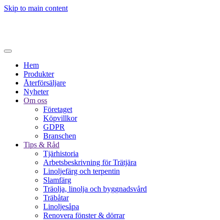
Skip to main content
Hem
Produkter
Återförsäljare
Nyheter
Om oss
Företaget
Köpvillkor
GDPR
Branschen
Tips & Råd
Tjärhistoria
Arbetsbeskrivning för Trätjära
Linoljefärg och terpentin
Slamfärg
Träolja, linolja och byggnadsvård
Träbåtar
Linoljesåpa
Renovera fönster & dörrar