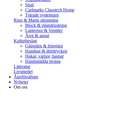
Sisal
Carlmarks Classtech Hemp
Tjärade syntetgarn
Rigg & Marin utrustning
Block & riggutrustning
Lanternor & Ventiler
Åror & annat
Kulturbeslag
Gångjärn & hörnjärn
Handtag & dörrtrycken
Hakar, varpor, haspar
Handsmidda beslag
Litteratur
Livsmedel
Återförsäljare
Nyheter
Om oss