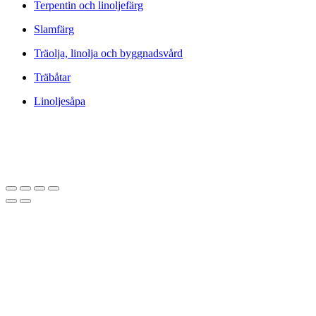
Terpentin och linoljefärg
Slamfärg
Träolja, linolja och byggnadsvård
Träbåtar
Linoljesåpa