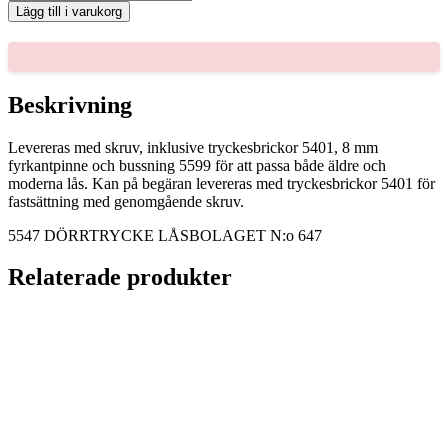
DÖRRTRYCKE
Lägg till i varukorg
LÅSBOLAGET
N:o
647
mängd
Beskrivning
Levereras med skruv, inklusive tryckesbrickor 5401, 8 mm
fyrkantpinne och bussning 5599 för att passa både äldre och
moderna lås. Kan på begäran levereras med tryckesbrickor 5401 för
fastsättning med genomgående skruv.
5547 DÖRRTRYCKE LÅSBOLAGET N:o 647
Relaterade produkter