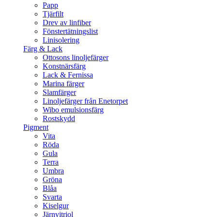
Papp
Tjärfilt
Drev av linfiber
Fönstertätningslist
Linisolering
Färg & Lack
Ottosons linoljefärger
Konstnärsfärg
Lack & Fernissa
Marina färger
Slamfärger
Linoljefärger från Enetorpet
Wibo emulsionsfärg
Rostskydd
Pigment
Vita
Röda
Gula
Terra
Umbra
Gröna
Blåa
Svarta
Kiselgur
Järnvitriol