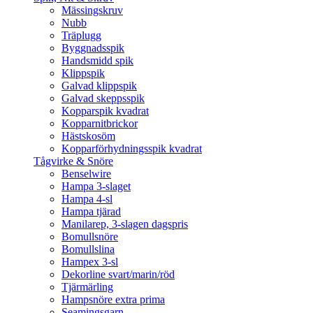
Mässingskruv
Nubb
Träplugg
Byggnadsspik
Handsmidd spik
Klippspik
Galvad klippspik
Galvad skeppsspik
Kopparspik kvadrat
Kopparnitbrickor
Hästskosöm
Kopparförhydningsspik kvadrat
Tågvirke & Snöre
Benselwire
Hampa 3-slaget
Hampa 4-sl
Hampa tjärad
Manilarep, 3-slagen dagspris
Bomullsnöre
Bomullslina
Hampex 3-sl
Dekorline svart/marin/röd
Tjärmärling
Hampsnöre extra prima
Seamingsgarn