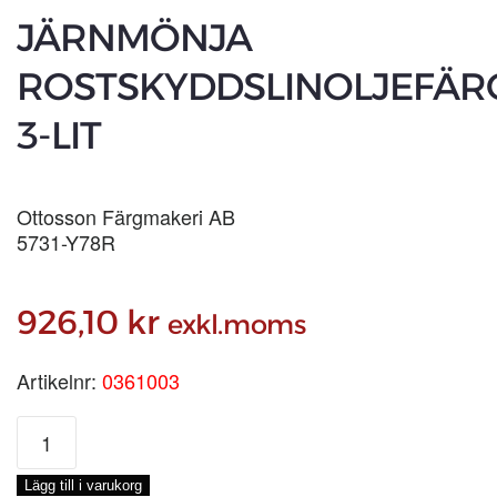
JÄRNMÖNJA
ROSTSKYDDSLINOLJEFÄRG
3-LIT
Ottosson Färgmakeri AB
5731-Y78R
926,10
kr
exkl.moms
Artikelnr:
0361003
JÄRNMÖNJA
ROSTSKYDDSLINOLJEFÄRG,
3-
Lägg till i varukorg