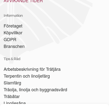
AVVIKANDE TIDER
Information
Företaget
Köpvillkor
GDPR
Branschen
Tips & Råd
Arbetsbeskrivning för Trätjära
Terpentin och linoljefärg
Slamfärg
Träolja, linolja och byggnadsvård
Träbåtar
Linoljesåpa