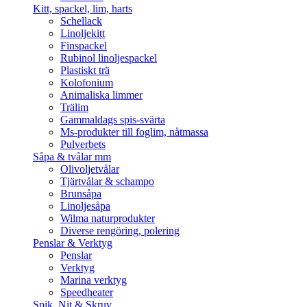
Kitt, spackel, lim, harts
Schellack
Linoljekitt
Finspackel
Rubinol linoljespackel
Plastiskt trä
Kolofonium
Animaliska limmer
Trälim
Gammaldags spis-svärta
Ms-produkter till foglim, nåtmassa
Pulverbets
Såpa & tvålar mm
Olivoljetvålar
Tjärtvålar & schampo
Brunsåpa
Linoljesåpa
Wilma naturprodukter
Diverse rengöring, polering
Penslar & Verktyg
Penslar
Verktyg
Marina verktyg
Speedheater
Spik, Nit & Skruv