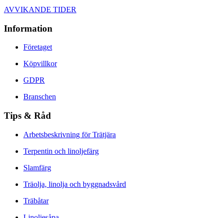
AVVIKANDE TIDER
Information
Företaget
Köpvillkor
GDPR
Branschen
Tips & Råd
Arbetsbeskrivning för Trätjära
Terpentin och linoljefärg
Slamfärg
Träolja, linolja och byggnadsvård
Träbåtar
Linoljesåpa