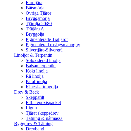
Furutjära
Båtsmörja
Övriga Tjäror
Bryggsmörja
Tjärolja 20/80
Trätjära A
Bryggolja
Pigmenterade Trätjäror
Pigmenterad roslagsmahogny
Silvertjära-Silvergrå
Linoljor & Terpentin
Soloxiderad linolja
Balsamterpentin
Kokt linolja
Rå linolja
Paraffinolja
Kinesisk tungolja
Drev & Beck
Skeppsfilt
Fill-it epoxispackel
Lignu
Tjärat skeppsdrev
Tätning & nåtmassa
Byggdrev & Tätning
Drevband