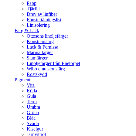
Papp
Tjärfilt
Drev av linfiber
Fönstertätningslist
Linisolering
Färg & Lack
Ottosons linoljefärger
Konstnärsfärg
Lack & Fernissa
Marina färger
Slamfärger
Linoljefärger från Enetorpet
Wibo emulsionsfärg
Rostskydd
Pigment
Vita
Röda
Gula
Terra
Umbra
Gröna
Blåa
Svarta
Kiselgur
Järnvitriol