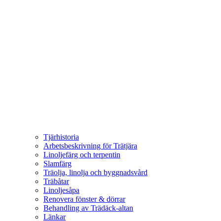
Tjärhistoria
Arbetsbeskrivning för Trätjära
Linoljefärg och terpentin
Slamfärg
Träolja, linolja och byggnadsvård
Träbåtar
Linoljesåpa
Renovera fönster & dörrar
Behandling av Trädäck-altan
Länkar