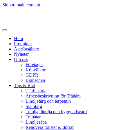
Skip to main content
Hem
Produkter
Återförsäljare
Nyheter
Om oss
Företaget
Köpvillkor
GDPR
Branschen
Tips & Råd
Tjärhistoria
Arbetsbeskrivning för Trätjära
Linoljefärg och terpentin
Slamfärg
Träolja, linolja och byggnadsvård
Träbåtar
Linoljesåpa
Renovera fönster & dörrar