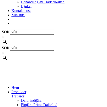
Behandling av Trädäck-altan
Länkar
Kontakta oss
Min sida
SÖK
×
SÖK
×
Hem
Produkter
Trätjäror
Dalbrändtjära
Fintjära Prima Dalbränd