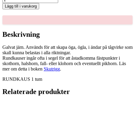
1
Lägg till i varukorg
tum
mängd
Beskrivning
Galvat järn. Används för att skapa öga, ögla, i ändar på tågvirke som
skall kunna belastas i alla riktningar.
Rundkauser ingår ofta i segel för att åstadkomma fästpunkter i
skothorn, halshorn, fall- eller klohorn och eventuellt pikhorn. Läs
mer om detta i boken
Skutrigg
.
RUNDKAUS 1 tum
Relaterade produkter