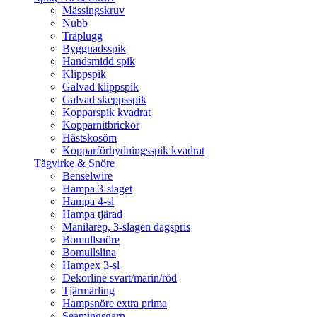
Mässingskruv
Nubb
Träplugg
Byggnadsspik
Handsmidd spik
Klippspik
Galvad klippspik
Galvad skeppsspik
Kopparspik kvadrat
Kopparnitbrickor
Hästskosöm
Kopparförhydningsspik kvadrat
Tågvirke & Snöre
Benselwire
Hampa 3-slaget
Hampa 4-sl
Hampa tjärad
Manilarep, 3-slagen dagspris
Bomullsnöre
Bomullslina
Hampex 3-sl
Dekorline svart/marin/röd
Tjärmärling
Hampsnöre extra prima
Seamingsgarn