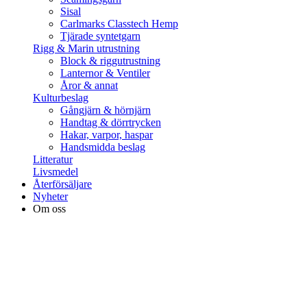
Sisal
Carlmarks Classtech Hemp
Tjärade syntetgarn
Rigg & Marin utrustning
Block & riggutrustning
Lanternor & Ventiler
Åror & annat
Kulturbeslag
Gångjärn & hörnjärn
Handtag & dörrtrycken
Hakar, varpor, haspar
Handsmidda beslag
Litteratur
Livsmedel
Återförsäljare
Nyheter
Om oss