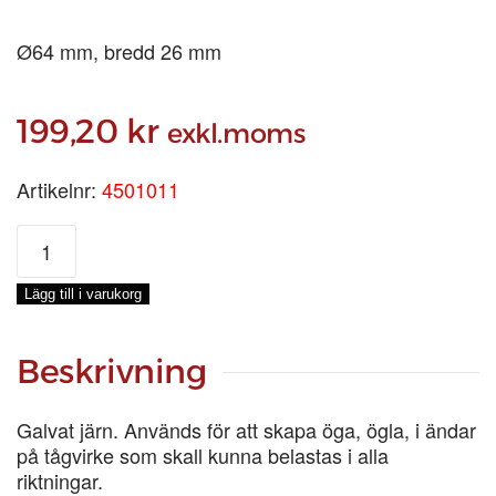
Ø64 mm, bredd 26 mm
199,20
kr
exkl.moms
Artikelnr:
4501011
RUNDKAUS
2.1/2
tum
Lägg till i varukorg
mängd
Beskrivning
Galvat järn. Används för att skapa öga, ögla, i ändar
på tågvirke som skall kunna belastas i alla
riktningar.