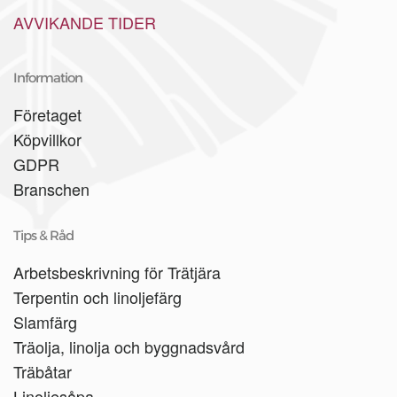
AVVIKANDE TIDER
Information
Företaget
Köpvillkor
GDPR
Branschen
Tips & Råd
Arbetsbeskrivning för Trätjära
Terpentin och linoljefärg
Slamfärg
Träolja, linolja och byggnadsvård
Träbåtar
Linoljesåpa