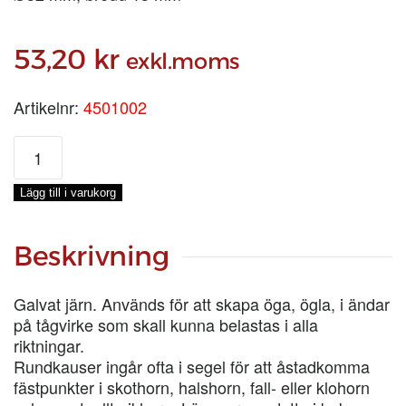
53,20
kr
exkl.moms
Artikelnr:
4501002
RUNDKAUS
32
mm
Lägg till i varukorg
mängd
Beskrivning
Galvat järn. Används för att skapa öga, ögla, i ändar
på tågvirke som skall kunna belastas i alla
riktningar.
Rundkauser ingår ofta i segel för att åstadkomma
fästpunkter i skothorn, halshorn, fall- eller klohorn