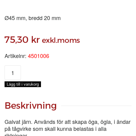
Ø45 mm, bredd 20 mm
75,30
kr
exkl.moms
Artikelnr:
4501006
RUNDKAUS
45
mm
Lägg till i varukorg
mängd
Beskrivning
Galvat järn. Används för att skapa öga, ögla, i ändar
på tågvirke som skall kunna belastas i alla
riktningar.