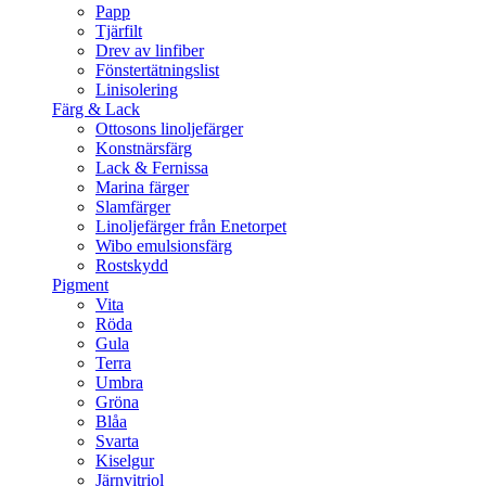
Papp
Tjärfilt
Drev av linfiber
Fönstertätningslist
Linisolering
Färg & Lack
Ottosons linoljefärger
Konstnärsfärg
Lack & Fernissa
Marina färger
Slamfärger
Linoljefärger från Enetorpet
Wibo emulsionsfärg
Rostskydd
Pigment
Vita
Röda
Gula
Terra
Umbra
Gröna
Blåa
Svarta
Kiselgur
Järnvitriol