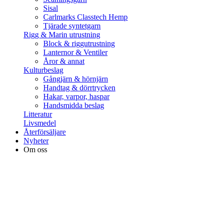
Sisal
Carlmarks Classtech Hemp
Tjärade syntetgarn
Rigg & Marin utrustning
Block & riggutrustning
Lanternor & Ventiler
Åror & annat
Kulturbeslag
Gångjärn & hörnjärn
Handtag & dörrtrycken
Hakar, varpor, haspar
Handsmidda beslag
Litteratur
Livsmedel
Återförsäljare
Nyheter
Om oss