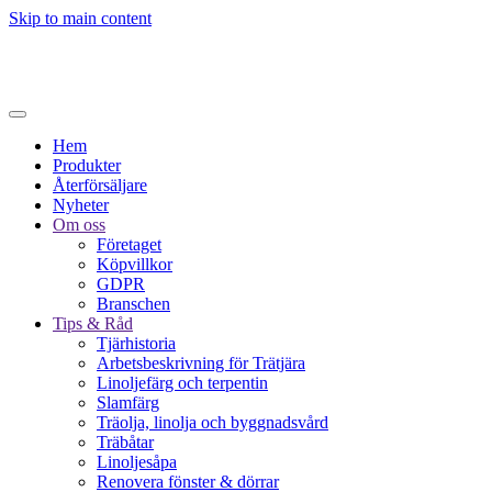
Skip to main content
Hem
Produkter
Återförsäljare
Nyheter
Om oss
Företaget
Köpvillkor
GDPR
Branschen
Tips & Råd
Tjärhistoria
Arbetsbeskrivning för Trätjära
Linoljefärg och terpentin
Slamfärg
Träolja, linolja och byggnadsvård
Träbåtar
Linoljesåpa
Renovera fönster & dörrar