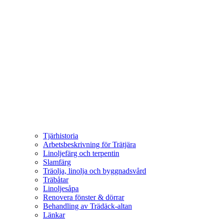
Tjärhistoria
Arbetsbeskrivning för Trätjära
Linoljefärg och terpentin
Slamfärg
Träolja, linolja och byggnadsvård
Träbåtar
Linoljesåpa
Renovera fönster & dörrar
Behandling av Trädäck-altan
Länkar