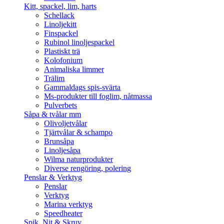
Kitt, spackel, lim, harts
Schellack
Linoljekitt
Finspackel
Rubinol linoljespackel
Plastiskt trä
Kolofonium
Animaliska limmer
Trälim
Gammaldags spis-svärta
Ms-produkter till foglim, nåtmassa
Pulverbets
Såpa & tvålar mm
Olivoljetvålar
Tjärtvålar & schampo
Brunsåpa
Linoljesåpa
Wilma naturprodukter
Diverse rengöring, polering
Penslar & Verktyg
Penslar
Verktyg
Marina verktyg
Speedheater
Spik, Nit & Skruv