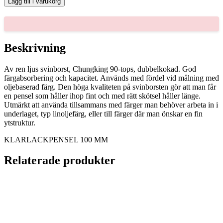
Lägg till i varukorg
MM
mängd
Beskrivning
Av ren ljus svinborst, Chungking 90-tops, dubbelkokad. God
färgabsorbering och kapacitet. Används med fördel vid målning med
oljebaserad färg. Den höga kvaliteten på svinborsten gör att man får
en pensel som håller ihop fint och med rätt skötsel håller länge.
Utmärkt att använda tillsammans med färger man behöver arbeta in i
underlaget, typ linoljefärg, eller till färger där man önskar en fin
ytstruktur.
KLARLACKPENSEL 100 MM
Relaterade produkter