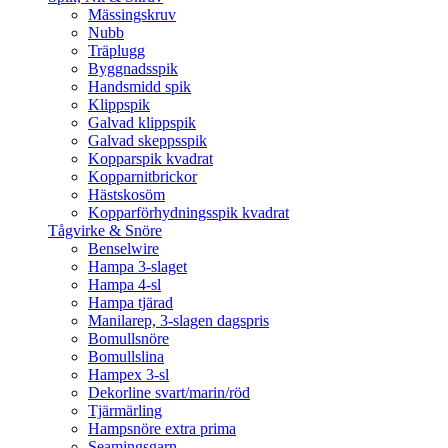
Mässingskruv
Nubb
Träplugg
Byggnadsspik
Handsmidd spik
Klippspik
Galvad klippspik
Galvad skeppsspik
Kopparspik kvadrat
Kopparnitbrickor
Hästskosöm
Kopparförhydningsspik kvadrat
Tågvirke & Snöre
Benselwire
Hampa 3-slaget
Hampa 4-sl
Hampa tjärad
Manilarep, 3-slagen dagspris
Bomullsnöre
Bomullslina
Hampex 3-sl
Dekorline svart/marin/röd
Tjärmärling
Hampsnöre extra prima
Seamingsgarn