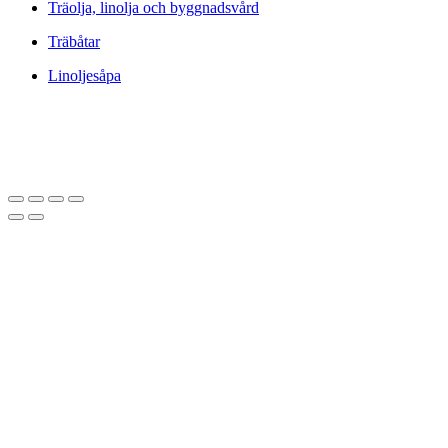
Träolja, linolja och byggnadsvård
Träbåtar
Linoljesåpa