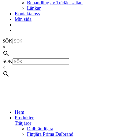
Behandling av Trädäck-altan
Länkar
Kontakta oss
Min sida
SÖK
×
SÖK
×
Hem
Produkter
Trätjäror
Dalbrändtjära
Fintjära Prima Dalbränd