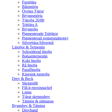
Furutjära
Båtsmörja
Övriga Tjäror
Bryggsmörja
Tjärolja 20/80
Trätjära A
Bryggolja
Pigmenterade Trätjäror
Pigmenterad roslagsmahogny
Silvertjära-Silvergrå
Linoljor & Terpentin
Soloxiderad linolja
Balsamterpentin
Kokt linolja
Rå linolja
Paraffinolja
Kinesisk tungolja
Drev & Beck
Skeppsfilt
Fill-it epoxispackel
Lignu
Tjärat skeppsdrev
Tätning & nåtmassa
Byggdrev & Tätning
Drevband