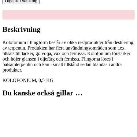
Lägg till i varukorg
KG
mängd
Beskrivning
Kolofonium i flingform består av olika restprodukter från destilering
av terpentin. Produkten har flera användningsområden som t.ex.
tillsats till lacker, golvolja, vax och fernissa. Kolofonium förstärker
och höjer glansen i oljefärg och fernissa. Flingorna löses i
balsamterpentin och kan i smält tillstånd sedan blandas i andra
produkter.
KOLOFONIUM, 0,5-KG
Du kanske också gillar …