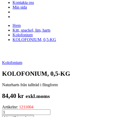
Kontakta oss
Min sida
Hem
Kitt, spackel, lim, harts
Kolofonium
KOLOFONIUM, 0,5-KG
Kolofonium
KOLOFONIUM, 0,5-KG
Naturharts från tallträd i flingform
84,40
kr
exkl.moms
Artikelnr:
1211004
KOLOFONIUM,
0,5-