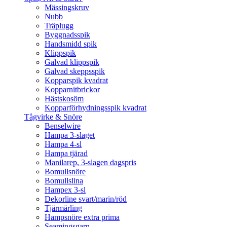
Mässingskruv
Nubb
Träplugg
Byggnadsspik
Handsmidd spik
Klippspik
Galvad klippspik
Galvad skeppsspik
Kopparspik kvadrat
Kopparnitbrickor
Hästskosöm
Kopparförhydningsspik kvadrat
Tågvirke & Snöre
Benselwire
Hampa 3-slaget
Hampa 4-sl
Hampa tjärad
Manilarep, 3-slagen dagspris
Bomullsnöre
Bomullslina
Hampex 3-sl
Dekorline svart/marin/röd
Tjärmärling
Hampsnöre extra prima
Seamingsgarn