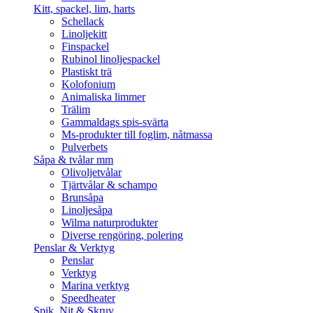
Kitt, spackel, lim, harts
Schellack
Linoljekitt
Finspackel
Rubinol linoljespackel
Plastiskt trä
Kolofonium
Animaliska limmer
Trälim
Gammaldags spis-svärta
Ms-produkter till foglim, nåtmassa
Pulverbets
Såpa & tvålar mm
Olivoljetvålar
Tjärtvålar & schampo
Brunsåpa
Linoljesåpa
Wilma naturprodukter
Diverse rengöring, polering
Penslar & Verktyg
Penslar
Verktyg
Marina verktyg
Speedheater
Spik, Nit & Skruv