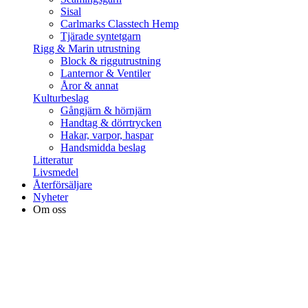
Sisal
Carlmarks Classtech Hemp
Tjärade syntetgarn
Rigg & Marin utrustning
Block & riggutrustning
Lanternor & Ventiler
Åror & annat
Kulturbeslag
Gångjärn & hörnjärn
Handtag & dörrtrycken
Hakar, varpor, haspar
Handsmidda beslag
Litteratur
Livsmedel
Återförsäljare
Nyheter
Om oss