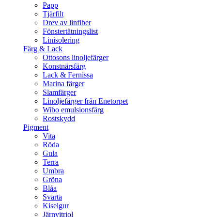
Papp
Tjärfilt
Drev av linfiber
Fönstertätningslist
Linisolering
Färg & Lack
Ottosons linoljefärger
Konstnärsfärg
Lack & Fernissa
Marina färger
Slamfärger
Linoljefärger från Enetorpet
Wibo emulsionsfärg
Rostskydd
Pigment
Vita
Röda
Gula
Terra
Umbra
Gröna
Blåa
Svarta
Kiselgur
Järnvitriol