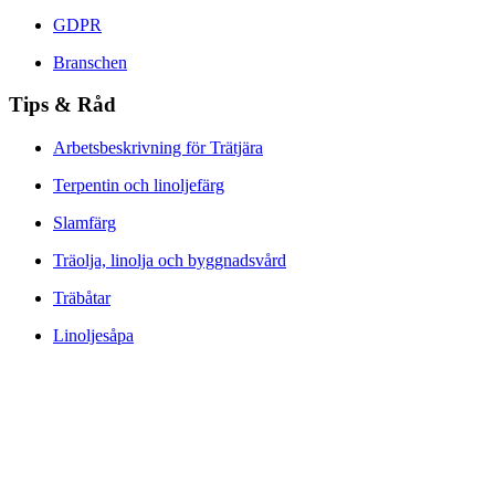
GDPR
Branschen
Tips & Råd
Arbetsbeskrivning för Trätjära
Terpentin och linoljefärg
Slamfärg
Träolja, linolja och byggnadsvård
Träbåtar
Linoljesåpa