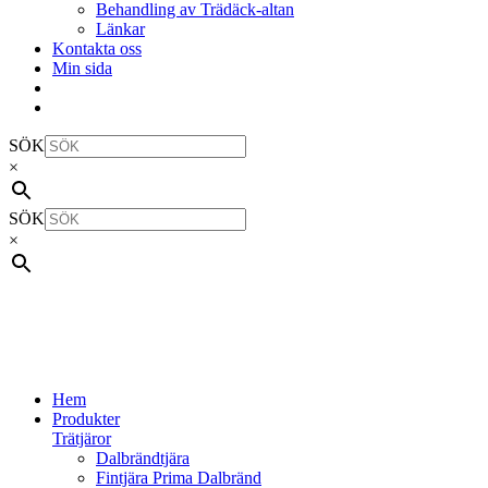
Behandling av Trädäck-altan
Länkar
Kontakta oss
Min sida
SÖK
×
SÖK
×
Hem
Produkter
Trätjäror
Dalbrändtjära
Fintjära Prima Dalbränd