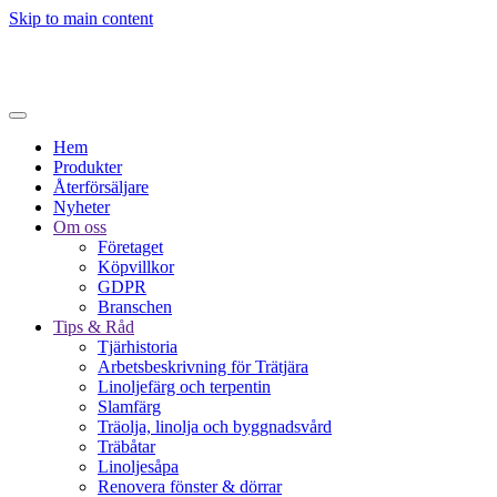
Skip to main content
Hem
Produkter
Återförsäljare
Nyheter
Om oss
Företaget
Köpvillkor
GDPR
Branschen
Tips & Råd
Tjärhistoria
Arbetsbeskrivning för Trätjära
Linoljefärg och terpentin
Slamfärg
Träolja, linolja och byggnadsvård
Träbåtar
Linoljesåpa
Renovera fönster & dörrar