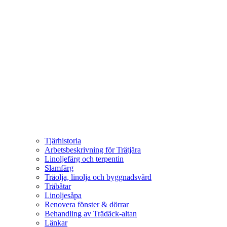
Tjärhistoria
Arbetsbeskrivning för Trätjära
Linoljefärg och terpentin
Slamfärg
Träolja, linolja och byggnadsvård
Träbåtar
Linoljesåpa
Renovera fönster & dörrar
Behandling av Trädäck-altan
Länkar