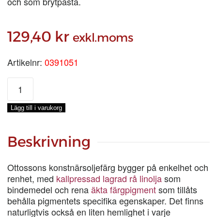
och som brytpasta.
129,40
kr
exkl.moms
Artikelnr:
0391051
ALIZARIN
KRAPPLACK
LJUS
Lägg till i varukorg
TUBFÄRG,
40-
ML
Beskrivning
mängd
Ottossons konstnärsoljefärg bygger på enkelhet och
renhet, med
kallpressad lagrad rå linolja
som
bindemedel och rena
äkta färgpigment
som tillåts
behålla pigmentets specifika egenskaper. Det finns
naturligtvis också en liten hemlighet i varje