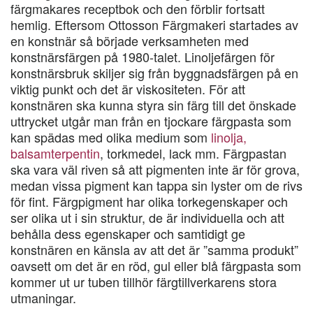
färgmakares receptbok och den förblir fortsatt
hemlig. Eftersom Ottosson Färgmakeri startades av
en konstnär så började verksamheten med
konstnärsfärgen på 1980-talet. Linoljefärgen för
konstnärsbruk skiljer sig från byggnadsfärgen på en
viktig punkt och det är viskositeten. För att
konstnären ska kunna styra sin färg till det önskade
uttrycket utgår man från en tjockare färgpasta som
kan spädas med olika medium som
linolja,
balsamterpentin
, torkmedel, lack mm. Färgpastan
ska vara väl riven så att pigmenten inte är för grova,
medan vissa pigment kan tappa sin lyster om de rivs
för fint. Färgpigment har olika torkegenskaper och
ser olika ut i sin struktur, de är individuella och att
behålla dess egenskaper och samtidigt ge
konstnären en känsla av att det är ”samma produkt”
oavsett om det är en röd, gul eller blå färgpasta som
kommer ut ur tuben tillhör färgtillverkarens stora
utmaningar.