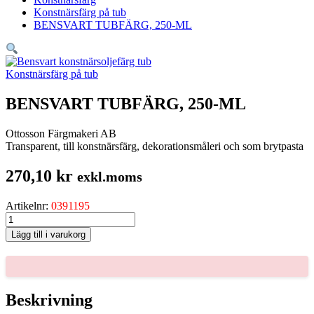
Konstnärsfärg på tub
BENSVART TUBFÄRG, 250-ML
Konstnärsfärg på tub
BENSVART TUBFÄRG, 250-ML
Ottosson Färgmakeri AB
Transparent, till konstnärsfärg, dekorationsmåleri och som brytpasta
270,10
kr
exkl.moms
Artikelnr:
0391195
BENSVART
TUBFÄRG,
Lägg till i varukorg
250-
ML
mängd
Beskrivning