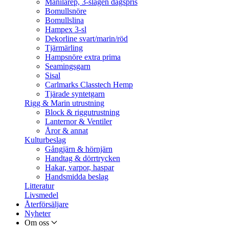
Manilarep, 3-slagen dagspris
Bomullsnöre
Bomullslina
Hampex 3-sl
Dekorline svart/marin/röd
Tjärmärling
Hampsnöre extra prima
Seamingsgarn
Sisal
Carlmarks Classtech Hemp
Tjärade syntetgarn
Rigg & Marin utrustning
Block & riggutrustning
Lanternor & Ventiler
Åror & annat
Kulturbeslag
Gångjärn & hörnjärn
Handtag & dörrtrycken
Hakar, varpor, haspar
Handsmidda beslag
Litteratur
Livsmedel
Återförsäljare
Nyheter
Om oss