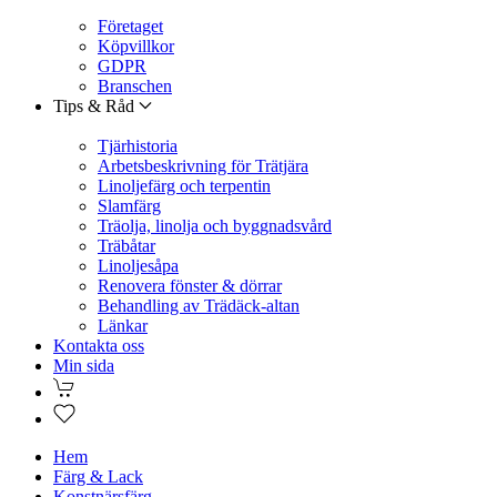
Företaget
Köpvillkor
GDPR
Branschen
Tips & Råd
Tjärhistoria
Arbetsbeskrivning för Trätjära
Linoljefärg och terpentin
Slamfärg
Träolja, linolja och byggnadsvård
Träbåtar
Linoljesåpa
Renovera fönster & dörrar
Behandling av Trädäck-altan
Länkar
Kontakta oss
Min sida
Hem
Färg & Lack
Konstnärsfärg