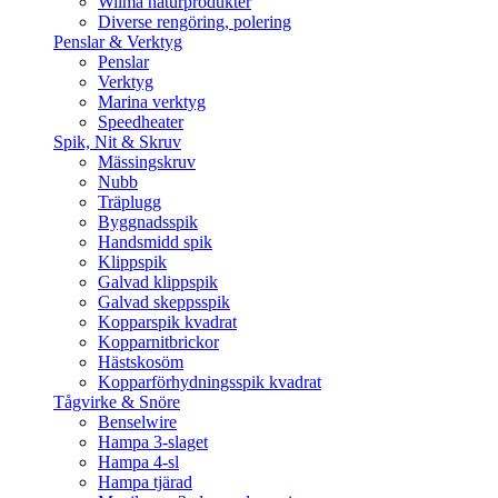
Wilma naturprodukter
Diverse rengöring, polering
Penslar & Verktyg
Penslar
Verktyg
Marina verktyg
Speedheater
Spik, Nit & Skruv
Mässingskruv
Nubb
Träplugg
Byggnadsspik
Handsmidd spik
Klippspik
Galvad klippspik
Galvad skeppsspik
Kopparspik kvadrat
Kopparnitbrickor
Hästskosöm
Kopparförhydningsspik kvadrat
Tågvirke & Snöre
Benselwire
Hampa 3-slaget
Hampa 4-sl
Hampa tjärad