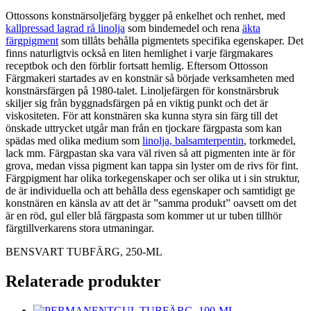
Ottossons konstnärsoljefärg bygger på enkelhet och renhet, med
kallpressad lagrad rå linolja
som bindemedel och rena
äkta
färgpigment
som tillåts behålla pigmentets specifika egenskaper. Det
finns naturligtvis också en liten hemlighet i varje färgmakares
receptbok och den förblir fortsatt hemlig. Eftersom Ottosson
Färgmakeri startades av en konstnär så började verksamheten med
konstnärsfärgen på 1980-talet. Linoljefärgen för konstnärsbruk
skiljer sig från byggnadsfärgen på en viktig punkt och det är
viskositeten. För att konstnären ska kunna styra sin färg till det
önskade uttrycket utgår man från en tjockare färgpasta som kan
spädas med olika medium som
linolja, balsamterpentin
, torkmedel,
lack mm. Färgpastan ska vara väl riven så att pigmenten inte är för
grova, medan vissa pigment kan tappa sin lyster om de rivs för fint.
Färgpigment har olika torkegenskaper och ser olika ut i sin struktur,
de är individuella och att behålla dess egenskaper och samtidigt ge
konstnären en känsla av att det är ”samma produkt” oavsett om det
är en röd, gul eller blå färgpasta som kommer ut ur tuben tillhör
färgtillverkarens stora utmaningar.
BENSVART TUBFÄRG, 250-ML
Relaterade produkter