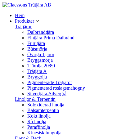
Hem
Produkter
Trätjäror
Dalbrändtjära
Fintjära Prima Dalbränd
Furutjära
Båtsmörja
Övriga Tjäror
Bryggsmörja
Tjärolja 20/80
Trätjära A
Bryggolja
Pigmenterade Trätjäror
Pigmenterad roslagsmahogny
Silvertjära-Silvergrå
Linoljor & Terpentin
Soloxiderad linolja
Balsamterpentin
Kokt linolja
Rå linolja
Paraffinolja
Kinesisk tungolja
Drev & Beck