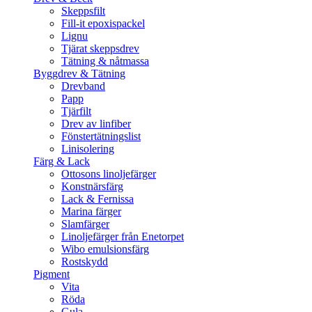
Skeppsfilt
Fill-it epoxispackel
Lignu
Tjärat skeppsdrev
Tätning & nåtmassa
Byggdrev & Tätning
Drevband
Papp
Tjärfilt
Drev av linfiber
Fönstertätningslist
Linisolering
Färg & Lack
Ottosons linoljefärger
Konstnärsfärg
Lack & Fernissa
Marina färger
Slamfärger
Linoljefärger från Enetorpet
Wibo emulsionsfärg
Rostskydd
Pigment
Vita
Röda
Gula