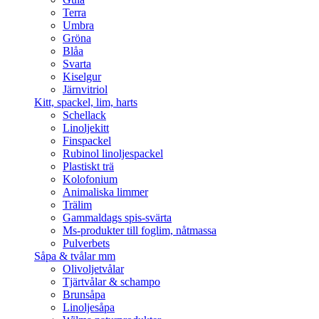
Terra
Umbra
Gröna
Blåa
Svarta
Kiselgur
Järnvitriol
Kitt, spackel, lim, harts
Schellack
Linoljekitt
Finspackel
Rubinol linoljespackel
Plastiskt trä
Kolofonium
Animaliska limmer
Trälim
Gammaldags spis-svärta
Ms-produkter till foglim, nåtmassa
Pulverbets
Såpa & tvålar mm
Olivoljetvålar
Tjärtvålar & schampo
Brunsåpa
Linoljesåpa