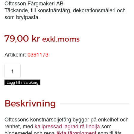
Ottosson Färgmakeri AB
Täckande, till konstnärsfärg, dekorationsmåleri och
som brytpasta.
79,00
kr
exkl.moms
Artikelnr:
0391173
ENGELSKT
RÖTT
TUBFÄRG,
Lägg till i varukorg
40-
ML
mängd
Beskrivning
Ottossons konstnärsoljefärg bygger på enkelhet och
renhet, med
kallpressad lagrad rå linolja
som
bindemedel och rena
äkta färgpigment
som tillåts