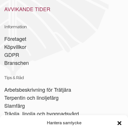
AVVIKANDE TIDER
Information
Företaget
Köpvillkor
GDPR
Branschen
Tips & Råd
Arbetsbeskrivning för Trätjära
Terpentin och linoljefärg
Slamfärg
Träolja, linolja och byggnadsvård
Träbåtar
Hantera samtycke