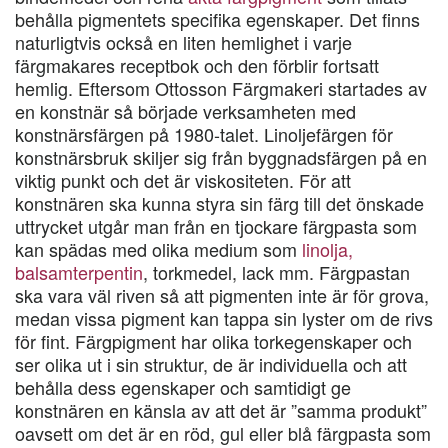
behålla pigmentets specifika egenskaper. Det finns
naturligtvis också en liten hemlighet i varje
färgmakares receptbok och den förblir fortsatt
hemlig. Eftersom Ottosson Färgmakeri startades av
en konstnär så började verksamheten med
konstnärsfärgen på 1980-talet. Linoljefärgen för
konstnärsbruk skiljer sig från byggnadsfärgen på en
viktig punkt och det är viskositeten. För att
konstnären ska kunna styra sin färg till det önskade
uttrycket utgår man från en tjockare färgpasta som
kan spädas med olika medium som
linolja,
balsamterpentin
, torkmedel, lack mm. Färgpastan
ska vara väl riven så att pigmenten inte är för grova,
medan vissa pigment kan tappa sin lyster om de rivs
för fint. Färgpigment har olika torkegenskaper och
ser olika ut i sin struktur, de är individuella och att
behålla dess egenskaper och samtidigt ge
konstnären en känsla av att det är ”samma produkt”
oavsett om det är en röd, gul eller blå färgpasta som