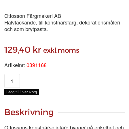
Ottosson Färgmakeri AB
Halvtäckande, till konstnärsfärg, dekorationsmåleri
och som brytpasta.
129,40
kr
exkl.moms
Artikelnr:
0391168
ITALIENSK
BRÄND
UMBRA
Lägg till i varukorg
TUBFÄRG,
100-
ML
Beskrivning
mängd
Ottossons konstnärsoljefärg bygger på enkelhet och