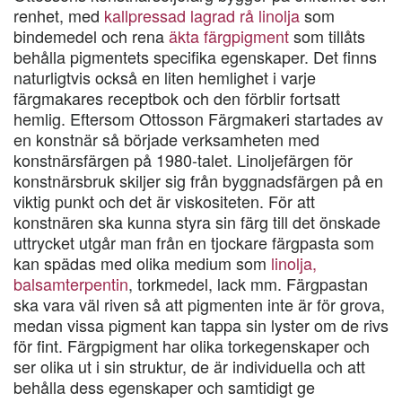
renhet, med
kallpressad lagrad rå linolja
som
bindemedel och rena
äkta färgpigment
som tillåts
behålla pigmentets specifika egenskaper. Det finns
naturligtvis också en liten hemlighet i varje
färgmakares receptbok och den förblir fortsatt
hemlig. Eftersom Ottosson Färgmakeri startades av
en konstnär så började verksamheten med
konstnärsfärgen på 1980-talet. Linoljefärgen för
konstnärsbruk skiljer sig från byggnadsfärgen på en
viktig punkt och det är viskositeten. För att
konstnären ska kunna styra sin färg till det önskade
uttrycket utgår man från en tjockare färgpasta som
kan spädas med olika medium som
linolja,
balsamterpentin
, torkmedel, lack mm. Färgpastan
ska vara väl riven så att pigmenten inte är för grova,
medan vissa pigment kan tappa sin lyster om de rivs
för fint. Färgpigment har olika torkegenskaper och
ser olika ut i sin struktur, de är individuella och att
behålla dess egenskaper och samtidigt ge