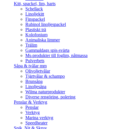
Kitt, spackel, lim, harts
Schellack
Linoljekitt
Finspackel
Rubinol linoljespackel
Plastiskt trä
Kolofonium
Animaliska limmer
Trälim
Gammaldags spis-svärta
Ms-produkter till foglim, nåtmassa
Pulverbets
Såpa & tvålar mm
Olivoljetvålar
Tjärtvålar & schampo
Brunsåpa
Linoljesåpa
Wilma naturprodukter
Diverse rengöring, polering
Penslar & Verktyg
Penslar
Verktyg
Marina verktyg
Speedheater
Spik, Nit & Skruv