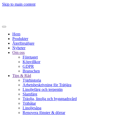
Skip to main content
Hem
Produkter
Återförsäljare
Nyheter
Om oss
Företaget
Köpvillkor
GDPR
Branschen
Tips & Råd
Tjärhistoria
Arbetsbeskrivning för Trätjära
Linoljefärg och terpentin
Slamfärg
Träolja, linolja och byggnadsvård
Träbåtar
Linoljesåpa
Renovera fönster & dörrar