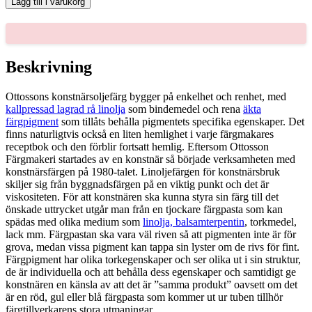
Lägg till i varukorg
100-
ML
mängd
Beskrivning
Ottossons konstnärsoljefärg bygger på enkelhet och renhet, med
kallpressad lagrad rå linolja
som bindemedel och rena
äkta
färgpigment
som tillåts behålla pigmentets specifika egenskaper. Det
finns naturligtvis också en liten hemlighet i varje färgmakares
receptbok och den förblir fortsatt hemlig. Eftersom Ottosson
Färgmakeri startades av en konstnär så började verksamheten med
konstnärsfärgen på 1980-talet. Linoljefärgen för konstnärsbruk
skiljer sig från byggnadsfärgen på en viktig punkt och det är
viskositeten. För att konstnären ska kunna styra sin färg till det
önskade uttrycket utgår man från en tjockare färgpasta som kan
spädas med olika medium som
linolja, balsamterpentin
, torkmedel,
lack mm. Färgpastan ska vara väl riven så att pigmenten inte är för
grova, medan vissa pigment kan tappa sin lyster om de rivs för fint.
Färgpigment har olika torkegenskaper och ser olika ut i sin struktur,
de är individuella och att behålla dess egenskaper och samtidigt ge
konstnären en känsla av att det är ”samma produkt” oavsett om det
är en röd, gul eller blå färgpasta som kommer ut ur tuben tillhör
färgtillverkarens stora utmaningar.