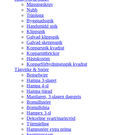
Mässingskruv
Nubb
Träplugg
Byggnadsspik
Handsmidd spik
Klippspik
Galvad klippspik
Galvad skeppsspik
Kopparspik kvadrat
Kopparnitbrickor
Hästskosöm
Kopparförhydningsspik kvadrat
Tågvirke & Snöre
Benselwire
Hampa 3-slaget
Hampa 4-sl
Hampa tjärad
Manilarep, 3-slagen dagspris
Bomullsnöre
Bomullslina
Hampex 3-sl
Dekorline svart/marin/röd
Tjärmärling
Hampsnöre extra prima
Seamingsgarn