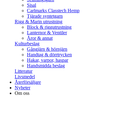
Sisal
Carlmarks Classtech Hemp
Tjärade syntetgarn
Rigg & Marin utrustning
Block & riggutrustning
Lanternor & Ventiler
Åror & annat
Kulturbeslag
Gångjärn & hörnjärn
Handtag & dörrtrycken
Hakar, varpor, haspar
Handsmidda beslag
Litteratur
Livsmedel
Återförsäljare
Nyheter
Om oss