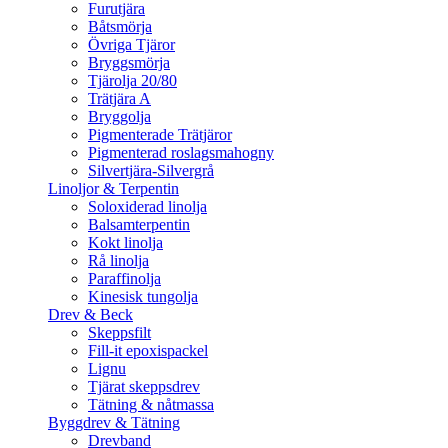
Furutjära
Båtsmörja
Övriga Tjäror
Bryggsmörja
Tjärolja 20/80
Trätjära A
Bryggolja
Pigmenterade Trätjäror
Pigmenterad roslagsmahogny
Silvertjära-Silvergrå
Linoljor & Terpentin
Soloxiderad linolja
Balsamterpentin
Kokt linolja
Rå linolja
Paraffinolja
Kinesisk tungolja
Drev & Beck
Skeppsfilt
Fill-it epoxispackel
Lignu
Tjärat skeppsdrev
Tätning & nåtmassa
Byggdrev & Tätning
Drevband