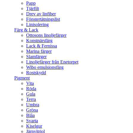
Papp
Tjärfilt
Drev av linfiber
Fönstertätningslist
Linisolering
Färg & Lack
Ottosons linoljefärger
Konstnärsfärg
Lack & Fernissa
Marina färger
Slamfärger
Linoljefärger från Enetorpet
Wibo emulsionsfärg
Rostskydd
Pigment
Vita
Röda
Gula
Terra
Umbra
Gröna
Blåa
Svarta
Kiselgur
Järnvitriol