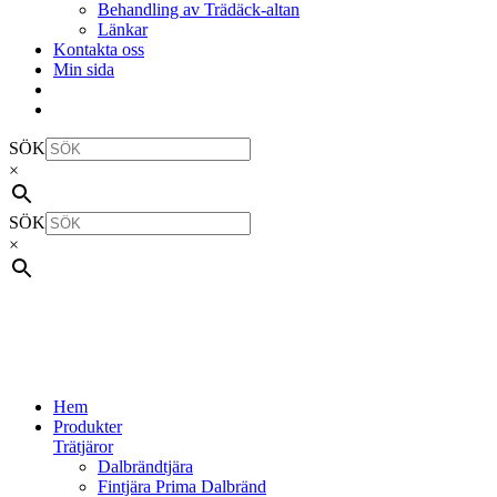
Behandling av Trädäck-altan
Länkar
Kontakta oss
Min sida
SÖK
×
SÖK
×
Hem
Produkter
Trätjäror
Dalbrändtjära
Fintjära Prima Dalbränd