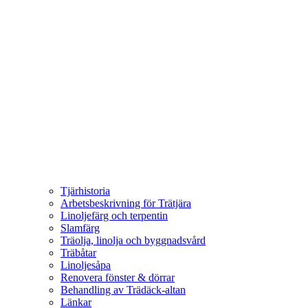
Tjärhistoria
Arbetsbeskrivning för Trätjära
Linoljefärg och terpentin
Slamfärg
Träolja, linolja och byggnadsvård
Träbåtar
Linoljesåpa
Renovera fönster & dörrar
Behandling av Trädäck-altan
Länkar